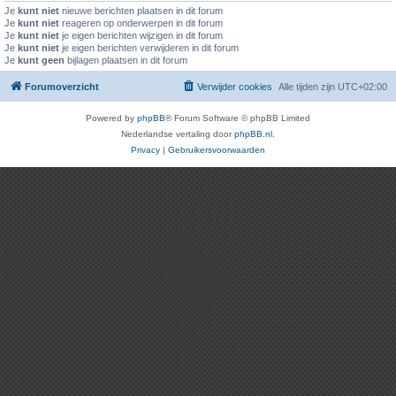
Je
kunt niet
nieuwe berichten plaatsen in dit forum
Je
kunt niet
reageren op onderwerpen in dit forum
Je
kunt niet
je eigen berichten wijzigen in dit forum
Je
kunt niet
je eigen berichten verwijderen in dit forum
Je
kunt geen
bijlagen plaatsen in dit forum
Forumoverzicht
Verwijder cookies
Alle tijden zijn
UTC+02:00
Powered by
phpBB
® Forum Software © phpBB Limited
Nederlandse vertaling door
phpBB.nl
.
Privacy
|
Gebruikersvoorwaarden