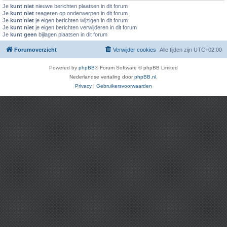
Je
kunt niet
nieuwe berichten plaatsen in dit forum
Je
kunt niet
reageren op onderwerpen in dit forum
Je
kunt niet
je eigen berichten wijzigen in dit forum
Je
kunt niet
je eigen berichten verwijderen in dit forum
Je
kunt geen
bijlagen plaatsen in dit forum
Forumoverzicht
Verwijder cookies
Alle tijden zijn
UTC+02:00
Powered by
phpBB
® Forum Software © phpBB Limited
Nederlandse vertaling door
phpBB.nl
.
Privacy
|
Gebruikersvoorwaarden