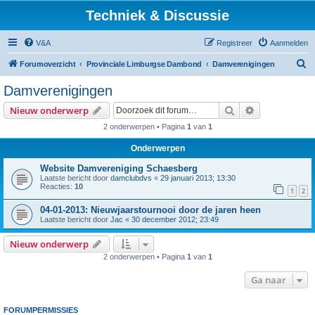
Techniek & Discussie
V&A
Registreer
Aanmelden
Z
Forumoverzicht
Provinciale Limburgse Dambond
Damverenigingen
o
Damverenigingen
e
Zoek
Uitgebreid z
Nieuw onderwerp
k
2 onderwerpen • Pagina
1
van
1
Onderwerpen
Website Damvereniging Schaesberg
Laatste bericht door
damclubdvs
«
29 januari 2013; 13:30
Reacties:
10
1
2
04-01-2013: Nieuwjaarstournooi door de jaren heen
Laatste bericht door
Jac
«
30 december 2012; 23:49
Nieuw onderwerp
2 onderwerpen • Pagina
1
van
1
Ga naar
FORUMPERMISSIES