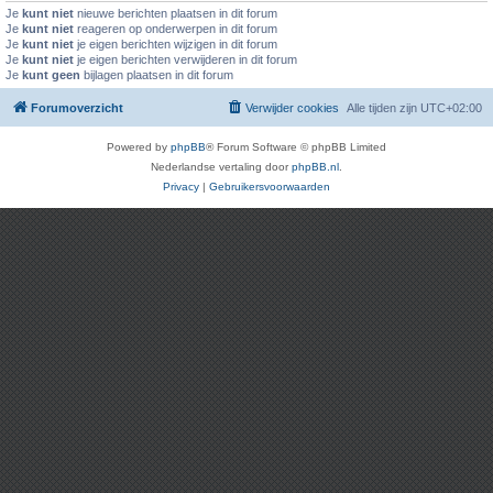
Je
kunt niet
nieuwe berichten plaatsen in dit forum
Je
kunt niet
reageren op onderwerpen in dit forum
Je
kunt niet
je eigen berichten wijzigen in dit forum
Je
kunt niet
je eigen berichten verwijderen in dit forum
Je
kunt geen
bijlagen plaatsen in dit forum
Forumoverzicht
Verwijder cookies
Alle tijden zijn
UTC+02:00
Powered by
phpBB
® Forum Software © phpBB Limited
Nederlandse vertaling door
phpBB.nl
.
Privacy
|
Gebruikersvoorwaarden