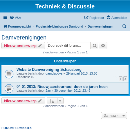
Techniek & Discussie
V&A
Registreer
Aanmelden
Z
Forumoverzicht
Provinciale Limburgse Dambond
Damverenigingen
o
Damverenigingen
e
Zoek
Uitgebreid z
Nieuw onderwerp
k
2 onderwerpen • Pagina
1
van
1
Onderwerpen
Website Damvereniging Schaesberg
Laatste bericht door
damclubdvs
«
29 januari 2013; 13:30
Reacties:
10
1
2
04-01-2013: Nieuwjaarstournooi door de jaren heen
Laatste bericht door
Jac
«
30 december 2012; 23:49
Nieuw onderwerp
2 onderwerpen • Pagina
1
van
1
Ga naar
FORUMPERMISSIES