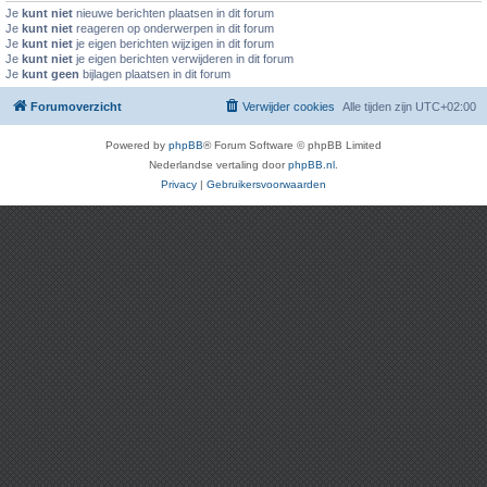
Je
kunt niet
nieuwe berichten plaatsen in dit forum
Je
kunt niet
reageren op onderwerpen in dit forum
Je
kunt niet
je eigen berichten wijzigen in dit forum
Je
kunt niet
je eigen berichten verwijderen in dit forum
Je
kunt geen
bijlagen plaatsen in dit forum
Forumoverzicht
Verwijder cookies
Alle tijden zijn
UTC+02:00
Powered by
phpBB
® Forum Software © phpBB Limited
Nederlandse vertaling door
phpBB.nl
.
Privacy
|
Gebruikersvoorwaarden