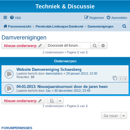
Techniek & Discussie
V&A
Registreer
Aanmelden
Z
Forumoverzicht
Provinciale Limburgse Dambond
Damverenigingen
o
Damverenigingen
e
Zoek
Uitgebreid z
Nieuw onderwerp
k
2 onderwerpen • Pagina
1
van
1
Onderwerpen
Website Damvereniging Schaesberg
Laatste bericht door
damclubdvs
«
29 januari 2013; 13:30
Reacties:
10
1
2
04-01-2013: Nieuwjaarstournooi door de jaren heen
Laatste bericht door
Jac
«
30 december 2012; 23:49
Nieuw onderwerp
2 onderwerpen • Pagina
1
van
1
Ga naar
FORUMPERMISSIES