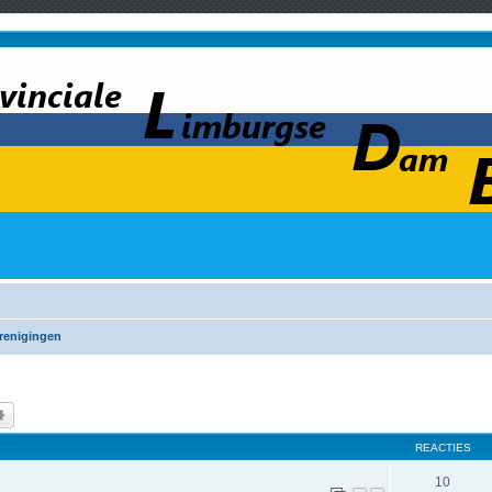
renigingen
k
Uitgebreid zoeken
REACTIES
10