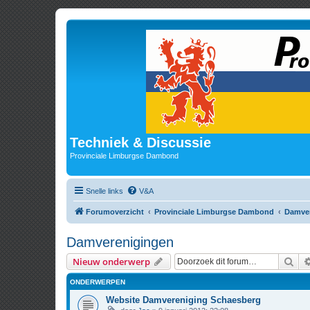
Techniek & Discussie
Provinciale Limburgse Dambond
Snelle links
V&A
Forumoverzicht
Provinciale Limburgse Dambond
Damve
Damverenigingen
Zoe
Nieuw onderwerp
ONDERWERPEN
Website Damvereniging Schaesberg