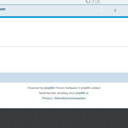
1
2
een
0
Powered by
phpBB
® Forum Software © phpBB Limited
Nederlandse vertaling door
phpBB.nl
.
Privacy
|
Gebruikersvoorwaarden