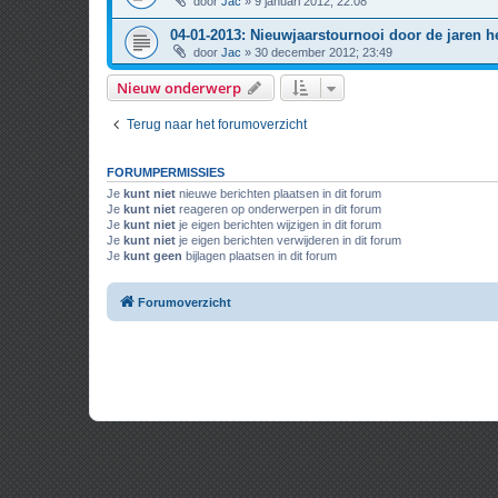
door
Jac
» 9 januari 2012; 22:08
04-01-2013: Nieuwjaarstournooi door de jaren h
door
Jac
» 30 december 2012; 23:49
Nieuw onderwerp
Terug naar het forumoverzicht
FORUMPERMISSIES
Je
kunt niet
nieuwe berichten plaatsen in dit forum
Je
kunt niet
reageren op onderwerpen in dit forum
Je
kunt niet
je eigen berichten wijzigen in dit forum
Je
kunt niet
je eigen berichten verwijderen in dit forum
Je
kunt geen
bijlagen plaatsen in dit forum
Forumoverzicht