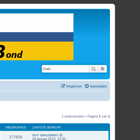
Zoek
Uitgebreid zoeken
Registreer
Aanmelden
2 onderwerpen • Pagina
1
van
1
WEERGAVES
LAATSTE BERICHT
door
damclubdvs
377839
29 januari 2013; 13:30