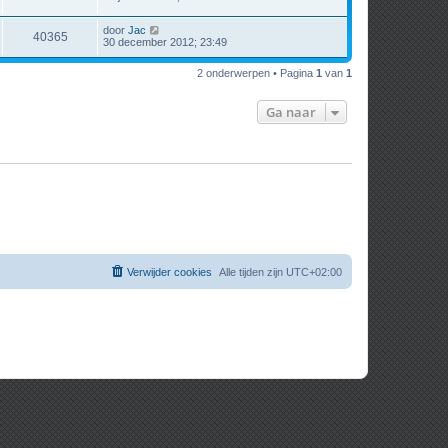
door
Jac
40365
30 december 2012; 23:49
2 onderwerpen • Pagina
1
van
1
Ga naar
Verwijder cookies
Alle tijden zijn
UTC+02:00