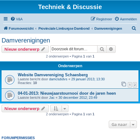
Techniek & Discussie
V&A
Registreer
Aanmelden
Z
Forumoverzicht
Provinciale Limburgse Dambond
Damverenigingen
o
Damverenigingen
e
Zoek
Uitgebreid z
Nieuw onderwerp
k
2 onderwerpen • Pagina
1
van
1
Onderwerpen
Website Damvereniging Schaesberg
Laatste bericht door
damclubdvs
«
29 januari 2013; 13:30
Reacties:
10
1
2
04-01-2013: Nieuwjaarstournooi door de jaren heen
Laatste bericht door
Jac
«
30 december 2012; 23:49
Nieuw onderwerp
2 onderwerpen • Pagina
1
van
1
Ga naar
FORUMPERMISSIES