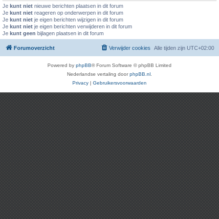
Je
kunt niet
nieuwe berichten plaatsen in dit forum
Je
kunt niet
reageren op onderwerpen in dit forum
Je
kunt niet
je eigen berichten wijzigen in dit forum
Je
kunt niet
je eigen berichten verwijderen in dit forum
Je
kunt geen
bijlagen plaatsen in dit forum
Forumoverzicht
Verwijder cookies
Alle tijden zijn
UTC+02:00
Powered by
phpBB
® Forum Software © phpBB Limited
Nederlandse vertaling door
phpBB.nl
.
Privacy
|
Gebruikersvoorwaarden