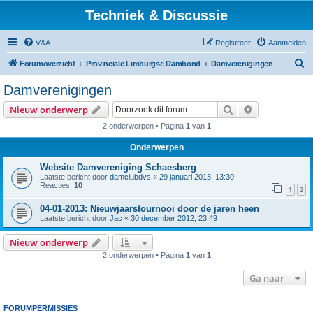
Techniek & Discussie
V&A
Registreer
Aanmelden
Z
Forumoverzicht
Provinciale Limburgse Dambond
Damverenigingen
o
Damverenigingen
e
Zoek
Uitgebreid z
Nieuw onderwerp
k
2 onderwerpen • Pagina
1
van
1
Onderwerpen
Website Damvereniging Schaesberg
Laatste bericht door
damclubdvs
«
29 januari 2013; 13:30
Reacties:
10
1
2
04-01-2013: Nieuwjaarstournooi door de jaren heen
Laatste bericht door
Jac
«
30 december 2012; 23:49
Nieuw onderwerp
2 onderwerpen • Pagina
1
van
1
Ga naar
FORUMPERMISSIES