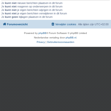
Je
kunt niet
nieuwe berichten plaatsen in dit forum
Je
kunt niet
reageren op onderwerpen in dit forum
Je
kunt niet
je eigen berichten wijzigen in dit forum
Je
kunt niet
je eigen berichten verwijderen in dit forum
Je
kunt geen
bijlagen plaatsen in dit forum
Forumoverzicht
Verwijder cookies
Alle tijden zijn
UTC+02:00
Powered by
phpBB
® Forum Software © phpBB Limited
Nederlandse vertaling door
phpBB.nl
.
Privacy
|
Gebruikersvoorwaarden