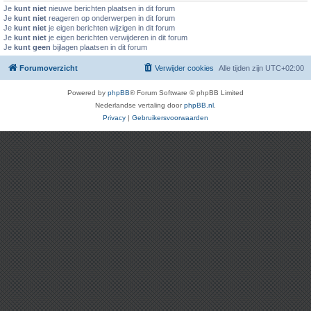
Je
kunt niet
nieuwe berichten plaatsen in dit forum
Je
kunt niet
reageren op onderwerpen in dit forum
Je
kunt niet
je eigen berichten wijzigen in dit forum
Je
kunt niet
je eigen berichten verwijderen in dit forum
Je
kunt geen
bijlagen plaatsen in dit forum
Forumoverzicht
Verwijder cookies
Alle tijden zijn
UTC+02:00
Powered by
phpBB
® Forum Software © phpBB Limited
Nederlandse vertaling door
phpBB.nl
.
Privacy
|
Gebruikersvoorwaarden