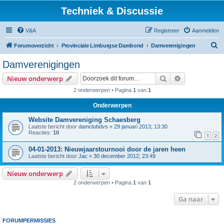
Techniek & Discussie
V&A
Registreer
Aanmelden
Z
Forumoverzicht
Provinciale Limburgse Dambond
Damverenigingen
o
Damverenigingen
e
Zoek
Uitgebreid z
Nieuw onderwerp
k
2 onderwerpen • Pagina
1
van
1
Onderwerpen
Website Damvereniging Schaesberg
Laatste bericht door
damclubdvs
«
29 januari 2013; 13:30
Reacties:
10
1
2
04-01-2013: Nieuwjaarstournooi door de jaren heen
Laatste bericht door
Jac
«
30 december 2012; 23:49
Nieuw onderwerp
2 onderwerpen • Pagina
1
van
1
Ga naar
FORUMPERMISSIES