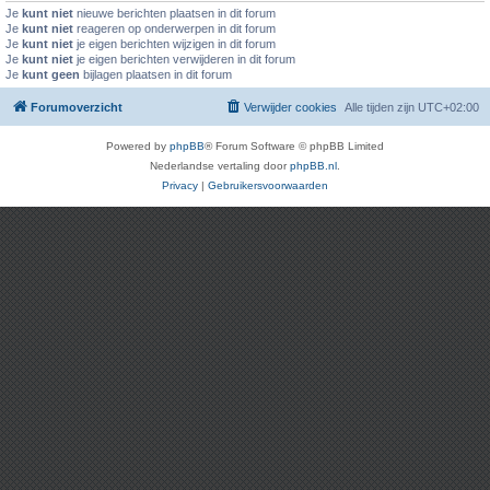
Je
kunt niet
nieuwe berichten plaatsen in dit forum
Je
kunt niet
reageren op onderwerpen in dit forum
Je
kunt niet
je eigen berichten wijzigen in dit forum
Je
kunt niet
je eigen berichten verwijderen in dit forum
Je
kunt geen
bijlagen plaatsen in dit forum
Forumoverzicht
Verwijder cookies
Alle tijden zijn
UTC+02:00
Powered by
phpBB
® Forum Software © phpBB Limited
Nederlandse vertaling door
phpBB.nl
.
Privacy
|
Gebruikersvoorwaarden