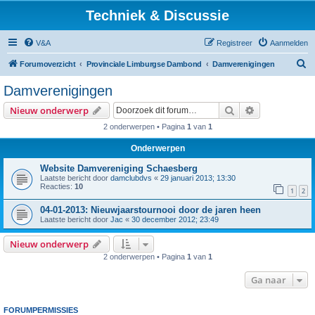
Techniek & Discussie
V&A
Registreer
Aanmelden
Z
Forumoverzicht
Provinciale Limburgse Dambond
Damverenigingen
o
Damverenigingen
e
Zoek
Uitgebreid z
Nieuw onderwerp
k
2 onderwerpen • Pagina
1
van
1
Onderwerpen
Website Damvereniging Schaesberg
Laatste bericht door
damclubdvs
«
29 januari 2013; 13:30
Reacties:
10
1
2
04-01-2013: Nieuwjaarstournooi door de jaren heen
Laatste bericht door
Jac
«
30 december 2012; 23:49
Nieuw onderwerp
2 onderwerpen • Pagina
1
van
1
Ga naar
FORUMPERMISSIES