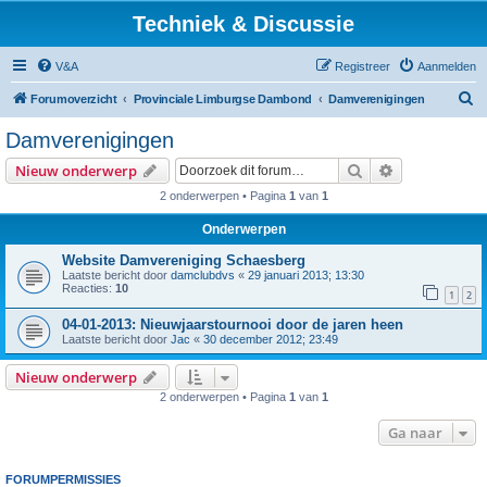
Techniek & Discussie
V&A
Registreer
Aanmelden
Z
Forumoverzicht
Provinciale Limburgse Dambond
Damverenigingen
o
Damverenigingen
e
Zoek
Uitgebreid z
Nieuw onderwerp
k
2 onderwerpen • Pagina
1
van
1
Onderwerpen
Website Damvereniging Schaesberg
Laatste bericht door
damclubdvs
«
29 januari 2013; 13:30
Reacties:
10
1
2
04-01-2013: Nieuwjaarstournooi door de jaren heen
Laatste bericht door
Jac
«
30 december 2012; 23:49
Nieuw onderwerp
2 onderwerpen • Pagina
1
van
1
Ga naar
FORUMPERMISSIES