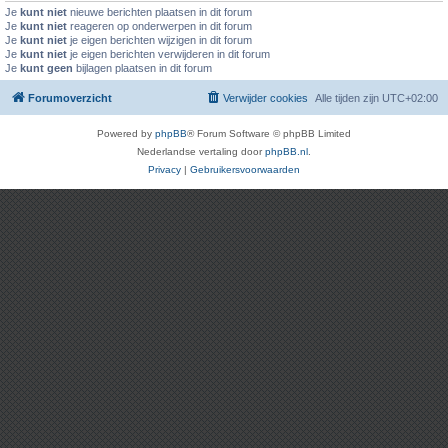
Je
kunt niet
nieuwe berichten plaatsen in dit forum
Je
kunt niet
reageren op onderwerpen in dit forum
Je
kunt niet
je eigen berichten wijzigen in dit forum
Je
kunt niet
je eigen berichten verwijderen in dit forum
Je
kunt geen
bijlagen plaatsen in dit forum
Forumoverzicht
Verwijder cookies
Alle tijden zijn
UTC+02:00
Powered by
phpBB
® Forum Software © phpBB Limited
Nederlandse vertaling door
phpBB.nl
.
Privacy
|
Gebruikersvoorwaarden