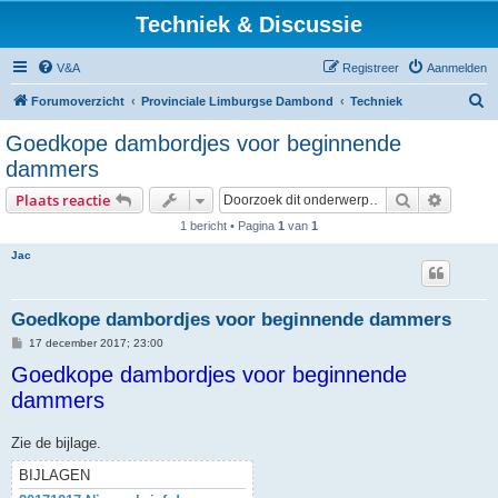
Techniek & Discussie
V&A
Registreer
Aanmelden
Z
Forumoverzicht
Provinciale Limburgse Dambond
Techniek
o
Goedkope dambordjes voor beginnende
e
dammers
k
Zoek
Uitgebr
Plaats reactie
1 bericht • Pagina
1
van
1
Jac
Goedkope dambordjes voor beginnende dammers
B
17 december 2017; 23:00
e
Goedkope dambordjes voor beginnende
r
i
dammers
c
h
t
Zie de bijlage.
BIJLAGEN