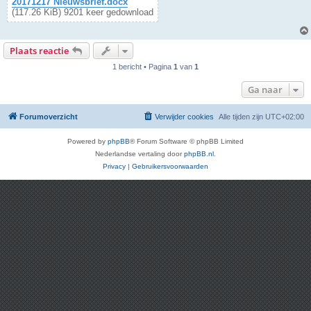
20171217 Nieuwsbrief.docx
(117.26 KiB) 9201 keer gedownload
Plaats reactie
1 bericht • Pagina
1
van
1
Ga naar
Forumoverzicht
Verwijder cookies
Alle tijden zijn
UTC+02:00
Powered by
phpBB
® Forum Software © phpBB Limited
Nederlandse vertaling door
phpBB.nl
.
Privacy
|
Gebruikersvoorwaarden