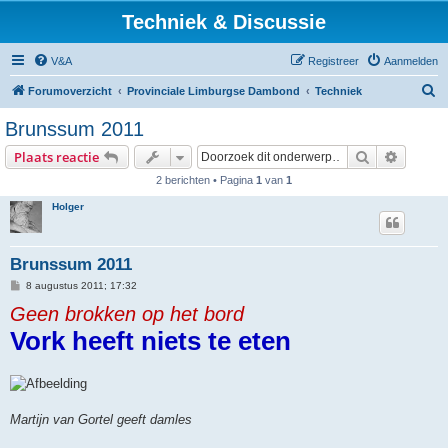
Techniek & Discussie
V&A
Registreer
Aanmelden
Z
Forumoverzicht
Provinciale Limburgse Dambond
Techniek
o
Brunssum 2011
e
Zoek
Uitgebr
Plaats reactie
k
2 berichten • Pagina
1
van
1
Holger
Brunssum 2011
B
8 augustus 2011; 17:32
e
Geen brokken op het bord
r
i
Vork heeft niets te eten
c
h
t
Martijn van Gortel geeft damles