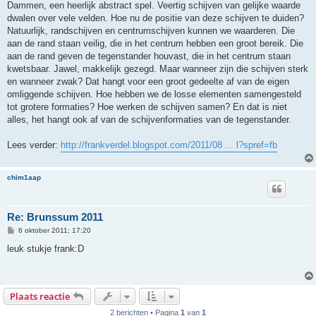
Dammen, een heerlijk abstract spel. Veertig schijven van gelijke waarde
dwalen over vele velden. Hoe nu de positie van deze schijven te duiden?
Natuurlijk, randschijven en centrumschijven kunnen we waarderen. Die
aan de rand staan veilig, die in het centrum hebben een groot bereik. Die
aan de rand geven de tegenstander houvast, die in het centrum staan
kwetsbaar. Jawel, makkelijk gezegd. Maar wanneer zijn die schijven sterk
en wanneer zwak? Dat hangt voor een groot gedeelte af van de eigen
omliggende schijven. Hoe hebben we de losse elementen samengesteld
tot grotere formaties? Hoe werken de schijven samen? En dat is niet
alles, het hangt ook af van de schijvenformaties van de tegenstander.
Lees verder:
http://frankverdel.blogspot.com/2011/08 ... l?spref=fb
chim1aap
Re: Brunssum 2011
B
6 oktober 2011; 17:20
e
r
leuk stukje frank:D
i
c
h
t
Plaats reactie
2 berichten • Pagina
1
van
1