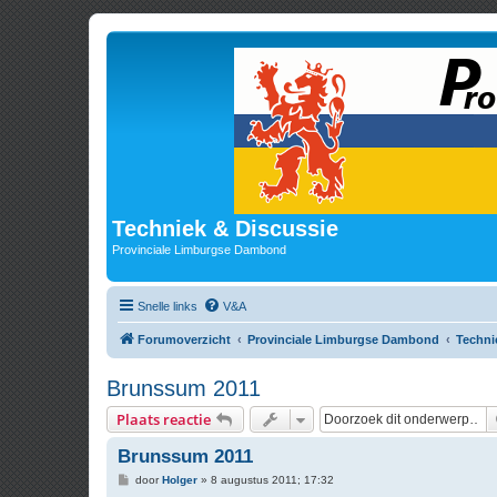
Techniek & Discussie
Provinciale Limburgse Dambond
Snelle links
V&A
Forumoverzicht
Provinciale Limburgse Dambond
Techni
Brunssum 2011
Plaats reactie
Brunssum 2011
B
door
Holger
»
8 augustus 2011; 17:32
e