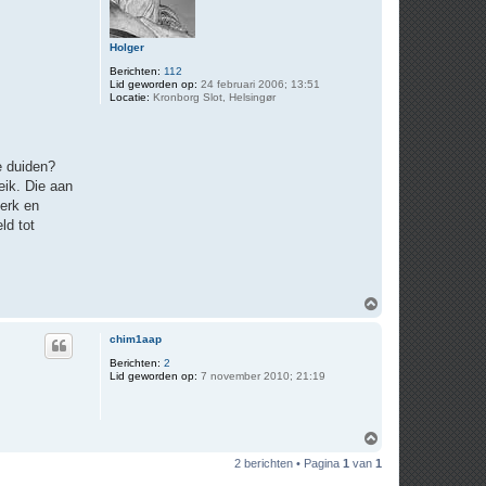
Holger
Berichten:
112
Lid geworden op:
24 februari 2006; 13:51
Locatie:
Kronborg Slot, Helsingør
e duiden?
eik. Die aan
terk en
ld tot
O
m
h
chim1aap
o
o
Berichten:
2
Lid geworden op:
7 november 2010; 21:19
g
O
m
2 berichten • Pagina
1
van
1
h
o