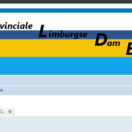
ek
Zoek
Uitgebreid zoeken