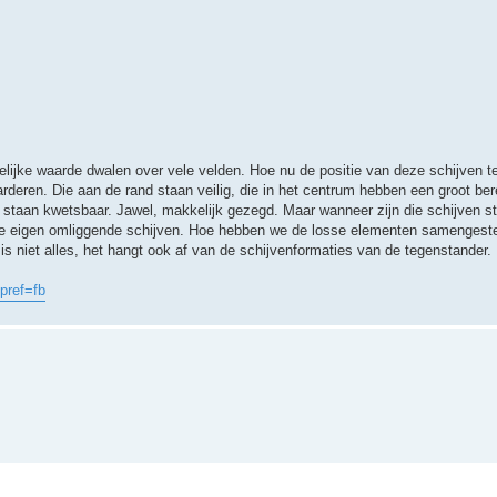
elijke waarde dwalen over vele velden. Hoe nu de positie van deze schijven t
deren. Die aan de rand staan veilig, die in het centrum hebben een groot ber
 staan kwetsbaar. Jawel, makkelijk gezegd. Maar wanneer zijn die schijven s
de eigen omliggende schijven. Hoe hebben we de losse elementen samengeste
s niet alles, het hangt ook af van de schijvenformaties van de tegenstander.
spref=fb