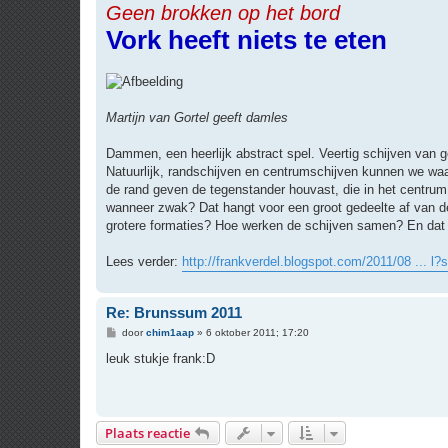
Geen brokken op het bord
r
i
Vork heeft niets te eten
c
h
t
Martijn van Gortel geeft damles
Dammen, een heerlijk abstract spel. Veertig schijven van g
Natuurlijk, randschijven en centrumschijven kunnen we waar
de rand geven de tegenstander houvast, die in het centrum
wanneer zwak? Dat hangt voor een groot gedeelte af van 
grotere formaties? Hoe werken de schijven samen? En dat i
Lees verder:
http://frankverdel.blogspot.com/2011/08 ... l?
Re: Brunssum 2011
B
door
chim1aap
»
6 oktober 2011; 17:20
e
r
leuk stukje frank:D
i
c
h
t
Plaats reactie