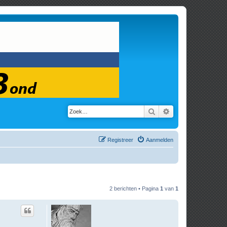
Zoek
Uitgebreid zoeken
Registreer
Aanmelden
2 berichten • Pagina
1
van
1