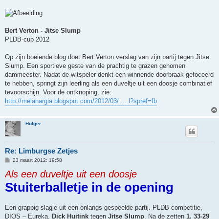
h
t
Bert Verton - Jitse Slump
PLDB-cup 2012
Op zijn boeiende blog doet Bert Verton verslag van zijn partij tegen Jitse
Slump. Een sportieve geste van de prachtig te grazen genomen
dammeester. Nadat de witspeler denkt een winnende doorbraak gefoceerd
te hebben, springt zijn leerling als een duveltje uit een doosje combinatief
tevoorschijn. Voor de ontknoping, zie:
http://melanargia.blogspot.com/2012/03/ ... l?spref=fb
Holger
Re: Limburgse Zetjes
B
23 maart 2012; 19:58
e
Als een duveltje uit een doosje
r
i
Stuiterballetje in de opening
c
h
t
Een grappig slagje uit een onlangs gespeelde partij. PLDB-competitie,
DIOS – Eureka.
Dick Huitink
tegen
Jitse Slump
. Na de zetten
1. 33-29