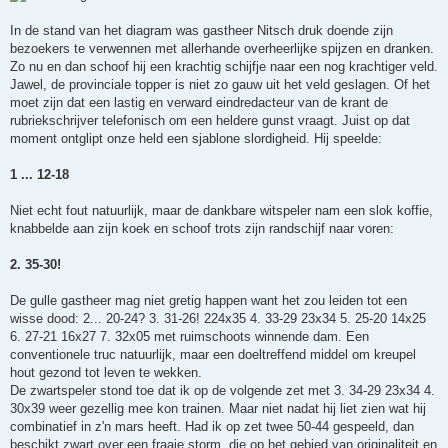
In de stand van het diagram was gastheer Nitsch druk doende zijn
bezoekers te verwennen met allerhande overheerlijke spijzen en dranken.
Zo nu en dan schoof hij een krachtig schijfje naar een nog krachtiger veld.
Jawel, de provinciale topper is niet zo gauw uit het veld geslagen. Of het
moet zijn dat een lastig en verward eindredacteur van de krant de
rubriekschrijver telefonisch om een heldere gunst vraagt. Juist op dat
moment ontglipt onze held een sjablone slordigheid. Hij speelde:
1 ... 12-18
Niet echt fout natuurlijk, maar de dankbare witspeler nam een slok koffie,
knabbelde aan zijn koek en schoof trots zijn randschijf naar voren:
2. 35-30!
De gulle gastheer mag niet gretig happen want het zou leiden tot een
wisse dood: 2... 20-24? 3. 31-26! 224x35 4. 33-29 23x34 5. 25-20 14x25
6. 27-21 16x27 7. 32x05 met ruimschoots winnende dam. Een
conventionele truc natuurlijk, maar een doeltreffend middel om kreupel
hout gezond tot leven te wekken.
De zwartspeler stond toe dat ik op de volgende zet met 3. 34-29 23x34 4.
30x39 weer gezellig mee kon trainen. Maar niet nadat hij liet zien wat hij
combinatief in z'n mars heeft. Had ik op zet twee 50-44 gespeeld, dan
beschikt zwart over een fraaie storm, die op het gebied van originaliteit en