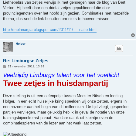
Liefhebebrs van zetjes verwijs ik met genoegen naar de blog van Bert
Verton. Hij heeft daar een drietal zetjes gepubliceerd die door
provinciegenoten over het hoofd zijn gezien. Combinaties met hetzelfde
thema, dus snel de link benutten om niets te hoeven missen.
http://melanargia.blogspot.com/2011/11/ ... natie.html
Holger
Re: Limburgse Zetjes
B
21 november 2011; 13:39
e
Veelzijdig Limburgs talent voor het voetlicht
r
i
Twee zetjes in huisdampartij
c
h
t
Deze stelling is uit een oefenpotje tussen Meester Nitsch en leerling
Holger. In een echt huiselijke kring speelden wij onze zetten, ergens in
een nazomer aan het begin van dit millennium. De tijd vliegt, gespeelde
partijen vervliegen, maar gelukkig heb ik in geval de notatie van onze
trainingsbijeenkomst paraat. Vandaar dat ik dit kleintje even de
combinatiespieren van de lezer aan het werk laat zetten.