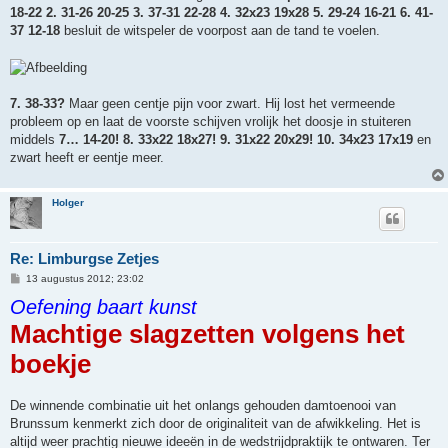
18-22 2. 31-26 20-25 3. 37-31 22-28 4. 32x23 19x28 5. 29-24 16-21 6. 41-
37 12-18
besluit de witspeler de voorpost aan de tand te voelen.
7. 38-33?
Maar geen centje pijn voor zwart. Hij lost het vermeende
probleem op en laat de voorste schijven vrolijk het doosje in stuiteren
middels
7… 14-20! 8. 33x22 18x27! 9. 31x22 20x29! 10. 34x23 17x19
en
zwart heeft er eentje meer.
Holger
Re: Limburgse Zetjes
B
13 augustus 2012; 23:02
e
Oefening baart kunst
r
i
Machtige slagzetten volgens het
c
h
t
boekje
De winnende combinatie uit het onlangs gehouden damtoenooi van
Brunssum kenmerkt zich door de originaliteit van de afwikkeling. Het is
altijd weer prachtig nieuwe ideeën in de wedstrijdpraktijk te ontwaren. Ter