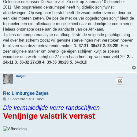
Geleense ereklasser De Vaste Zet. Zo ook op zaterdag 10 december
2011. Met oogstrelend centrumspel heeft hij tijdelijk schijfwinst
afgedwongen. Op weg naar herstel heeft de zwartspeler even de deur op
een kier moeten zetten. De positie met de ver opgedrongen schijf biedt de
topspeler een niet alledaagse mogelijkheid naar de damlijn te combineren.
Helaas ontsnapte deze aan de aandacht van de Afrikaan.
Tijdens de computeranalyse na afloop flitste de volgende prachtige slag
wel over het scherm zodat wij gewone stervelingen niet verstoken hoeven
te blijven van deze betoverende moker:
1. 37-31! 36x27 2. 33-28!!
Een
zeer originele manier om overtollige eigen schijven kwijt te spelen
waardoor de zwarte schijf op 27 ruim baan heeft op weg naar veld 29.
2…
24x11 3. 38-32 27x38 4. 39-33 38x29 5. 34x01!!
Holger
Re: Limburgse Zetjes
B
18 december 2011; 16:28
e
Die vermaledijde verre randschijven
r
i
Venijnige valstrik verrast
c
h
t