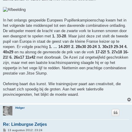
In het onlangs gespeelde Europees Pupillenkampioenschap kwam het in
het volgende late middenspel tot een daverende combinatieve ontlading.
De witspeler meent de kracht van de zwarte vork te kunnen smoren door
een dwangzet te spelen met
1. 33-28
. Maar juist deze zet stelt de tweede
pupil van Europa in staat de geest van de kleine Franse keizer op te
roepen. Er volgde prachtig
1. … 14-20!! 2. 28x30 20-24 3. 30x19 29-34 4.
40x29
en nu alsnog de gevreesde de prik van de vork
17-22! 5. 27x18 16-
21! 6. 26x17 11x42
met doorbraak. De Azeri zal ongetwijfeld geschrokken
zijn, maar met een laatste krachtsinspanning slaagde hij er op het
nippertje in het vege lijf te redden. Niettemin een prachtige combinatieve
prestatie van Jitse Slump.
Oefening baart dus kunst. Wie trainingsijver paart aan creativiteit, die
schaart zich spoedig bij de groten. Aan het werk talentvolle
provinciegenoten, het blijkt de moeite waard.
Holger
Re: Limburgse Zetjes
B
13 augustus 2012; 23:24