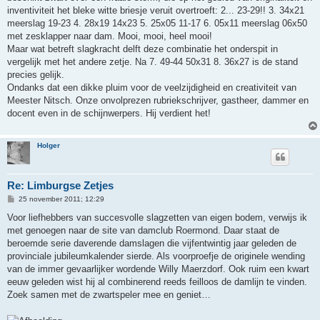
inventiviteit het bleke witte briesje veruit overtroeft: 2... 23-29!! 3. 34x21
meerslag 19-23 4. 28x19 14x23 5. 25x05 11-17 6. 05x11 meerslag 06x50
met zesklapper naar dam. Mooi, mooi, heel mooi!
Maar wat betreft slagkracht delft deze combinatie het onderspit in
vergelijk met het andere zetje. Na 7. 49-44 50x31 8. 36x27 is de stand
precies gelijk.
Ondanks dat een dikke pluim voor de veelzijdigheid en creativiteit van
Meester Nitsch. Onze onvolprezen rubriekschrijver, gastheer, dammer en
docent even in de schijnwerpers. Hij verdient het!
Holger
Re: Limburgse Zetjes
B
25 november 2011; 12:29
e
r
Voor liefhebbers van succesvolle slagzetten van eigen bodem, verwijs ik
i
met genoegen naar de site van damclub Roermond. Daar staat de
c
h
beroemde serie daverende damslagen die vijfentwintig jaar geleden de
t
provinciale jubileumkalender sierde. Als voorproefje de originele wending
van de immer gevaarlijker wordende Willy Maerzdorf. Ook ruim een kwart
eeuw geleden wist hij al combinerend reeds feilloos de damlijn te vinden.
Zoek samen met de zwartspeler mee en geniet…