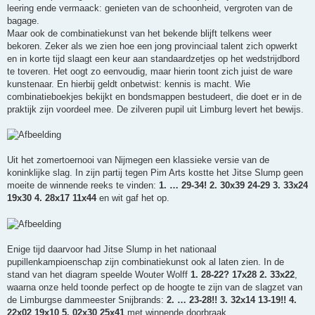
leering ende vermaack: genieten van de schoonheid, vergroten van de
bagage.
Maar ook de combinatiekunst van het bekende blijft telkens weer
bekoren. Zeker als we zien hoe een jong provinciaal talent zich opwerkt
en in korte tijd slaagt een keur aan standaardzetjes op het wedstrijdbord
te toveren. Het oogt zo eenvoudig, maar hierin toont zich juist de ware
kunstenaar. En hierbij geldt onbetwist: kennis is macht. Wie
combinatieboekjes bekijkt en bondsmappen bestudeert, die doet er in de
praktijk zijn voordeel mee. De zilveren pupil uit Limburg levert het bewijs.
Uit het zomertoernooi van Nijmegen een klassieke versie van de
koninklijke slag. In zijn partij tegen Pim Arts kostte het Jitse Slump geen
moeite de winnende reeks te vinden:
1. … 29-34! 2. 30x39 24-29 3. 33x24
19x30 4. 28x17 11x44
en wit gaf het op.
Enige tijd daarvoor had Jitse Slump in het nationaal
pupillenkampioenschap zijn combinatiekunst ook al laten zien. In de
stand van het diagram speelde Wouter Wolff
1. 28-22? 17x28 2. 33x22
,
waarna onze held toonde perfect op de hoogte te zijn van de slagzet van
de Limburgse dammeester Snijbrands:
2. … 23-28!! 3. 32x14 13-19!! 4.
22x02 19x10 5. 02x30 25x41
met winnende doorbraak.