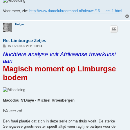
Voor meer, zie:
http://www.damclubroermond.nl/nieuws/16 ... eel-1.html
Holger
Re: Limburgse Zetjes
B
15 december 2011; 00:04
e
Nuchtere analyse vult Afrikaanse toverkunst
r
i
aan
c
h
Magisch moment op Limburgse
t
bodem
Macodou N'Diaye - Michiel Kroesbergen
Wit aan zet
Een fraai plaatje dat zich in deze serie prima thuis voelt. De sterke
Senegalese grootmeester speelt altijd weer ragfijne partijen voor de