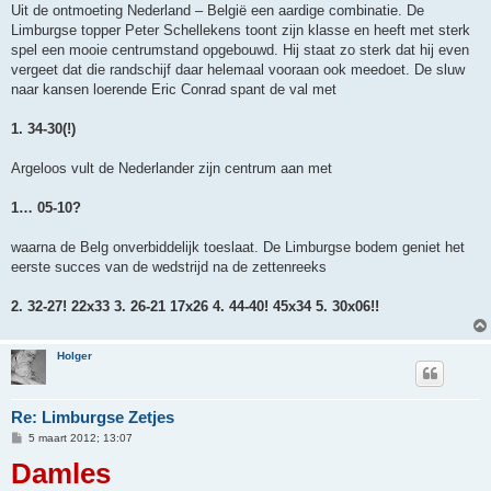
Uit de ontmoeting Nederland – België een aardige combinatie. De
Limburgse topper Peter Schellekens toont zijn klasse en heeft met sterk
spel een mooie centrumstand opgebouwd. Hij staat zo sterk dat hij even
vergeet dat die randschijf daar helemaal vooraan ook meedoet. De sluw
naar kansen loerende Eric Conrad spant de val met
1. 34-30(!)
Argeloos vult de Nederlander zijn centrum aan met
1… 05-10?
waarna de Belg onverbiddelijk toeslaat. De Limburgse bodem geniet het
eerste succes van de wedstrijd na de zettenreeks
2. 32-27! 22x33 3. 26-21 17x26 4. 44-40! 45x34 5. 30x06!!
Holger
Re: Limburgse Zetjes
B
5 maart 2012; 13:07
e
Damles
r
i
c