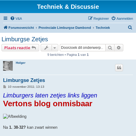
Techniek & Discussie
V&A
Registreer
Aanmelden
Z
Forumoverzicht
Provinciale Limburgse Dambond
Techniek
o
Limburgse Zetjes
e
Zoek
Uitgebr
Plaats reactie
k
9 berichten • Pagina
1
van
1
Holger
Limburgse Zetjes
B
10 november 2011; 13:13
e
Limburgers laten zetjes links liggen
r
i
Vertons blog onmisbaar
c
h
t
Na
1. 38-32?
kan zwart winnen