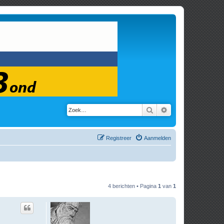
Zoek
Uitgebreid zoeken
Registreer
Aanmelden
4 berichten • Pagina
1
van
1