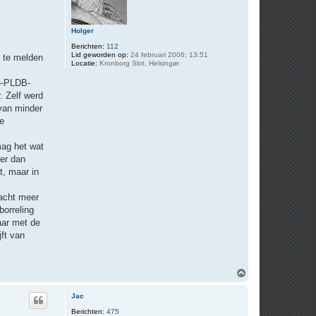
Holger
Berichten:
112
Lid geworden op:
24 februari 2006; 13:51
n te melden
Locatie:
Kronborg Slot, Helsingør
ne-PLDB-
. Zelf werd
 van minder
le
mag het wat
eer dan
t, maar in
acht meer
borreling
aar met de
ft van
O
m
h
Jac
o
o
Berichten:
475