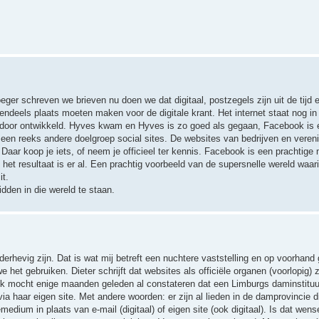
ger schreven we brieven nu doen we dat digitaal, postzegels zijn uit de tijd e
ndeels plaats moeten maken voor de digitale krant. Het internet staat nog in 
door ontwikkeld. Hyves kwam en Hyves is zo goed als gegaan, Facebook is 
een reeks andere doelgroep social sites. De websites van bedrijven en veren
n. Daar koop je iets, of neem je officieel ter kennis. Facebook is een prachtig
et resultaat is er al. Een prachtig voorbeeld van de supersnelle wereld waar
it.
dden in die wereld te staan.
erhevig zijn. Dat is wat mij betreft een nuchtere vaststelling en op voorhand
het gebruiken. Dieter schrijft dat websites als officiële organen (voorlopig) z
ik mocht enige maanden geleden al constateren dat een Limburgs daminstituut
via haar eigen site. Met andere woorden: er zijn al lieden in de damprovincie d
edium in plaats van e-mail (digitaal) of eigen site (ook digitaal). Is dat wense