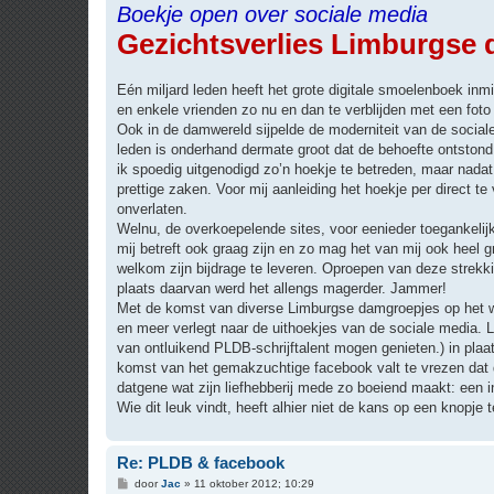
Boekje open over sociale media
r
i
Gezichtsverlies Limburgse 
c
h
t
Eén miljard leden heeft het grote digitale smoelenboek in
en enkele vrienden zo nu en dan te verblijden met een foto 
Ook in de damwereld sijpelde de moderniteit van de soci
leden is onderhand dermate groot dat de behoefte ontstond
ik spoedig uitgenodigd zo’n hoekje te betreden, maar nada
prettige zaken. Voor mij aanleiding het hoekje per direct 
onverlaten.
Welnu, de overkoepelende sites, voor eenieder toegankelij
mij betreft ook graag zijn en zo mag het van mij ook heel gr
welkom zijn bijdrage te leveren. Oproepen van deze strekki
plaats daarvan werd het allengs magerder. Jammer!
Met de komst van diverse Limburgse damgroepjes op het w
en meer verlegt naar de uithoekjes van de sociale media. Li
van ontluikend PLDB-schrijftalent mogen genieten.) in pl
komst van het gemakzuchtige facebook valt te vrezen dat d
datgene wat zijn liefhebberij mede zo boeiend maakt: een 
Wie dit leuk vindt, heeft alhier niet de kans op een knopje
Re: PLDB & facebook
B
door
Jac
»
11 oktober 2012; 10:29