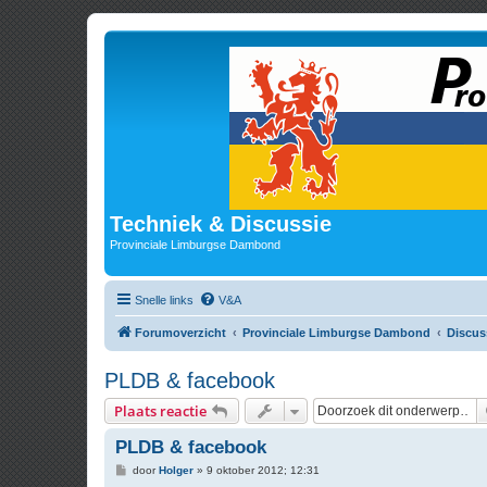
Techniek & Discussie
Provinciale Limburgse Dambond
Snelle links
V&A
Forumoverzicht
Provinciale Limburgse Dambond
Discus
PLDB & facebook
Plaats reactie
PLDB & facebook
B
door
Holger
»
9 oktober 2012; 12:31
e