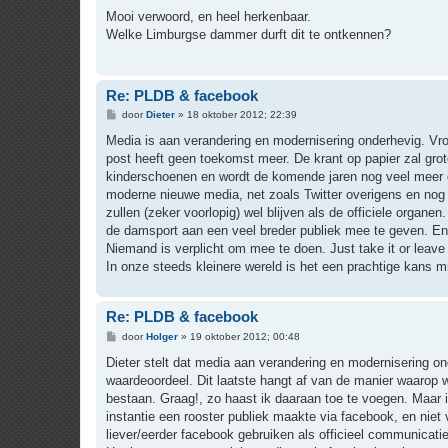
e
r
Mooi verwoord, en heel herkenbaar.
i
Welke Limburgse dammer durft dit te ontkennen?
c
h
t
Re: PLDB & facebook
B
door
Dieter
»
18 oktober 2012; 22:39
e
r
Media is aan verandering en modernisering onderhevig. Vroe
i
post heeft geen toekomst meer. De krant op papier zal grote
c
h
kinderschoenen en wordt de komende jaren nog veel meer 
t
moderne nieuwe media, net zoals Twitter overigens en nog 
zullen (zeker voorlopig) wel blijven als de officiele organe
de damsport aan een veel breder publiek mee te geven. En h
Niemand is verplicht om mee te doen. Just take it or leave 
In onze steeds kleinere wereld is het een prachtige kans mi
Re: PLDB & facebook
B
door
Holger
»
19 oktober 2012; 00:48
e
r
Dieter stelt dat media aan verandering en modernisering ond
i
waardeoordeel. Dit laatste hangt af van de manier waarop we 
c
h
bestaan. Graag!, zo haast ik daaraan toe te voegen. Maar 
t
instantie een rooster publiek maakte via facebook, en niet 
liever/eerder facebook gebruiken als officieel communicatiem