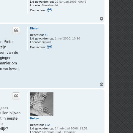
Lid geworden op:
22 januari 2006; 00:46
g
Locatie:
Maasbracht
C
Contacteer:
o
n
O
t
m
a
c
h
Dieter
t
o
e
o
Berichten:
69
e
Lid geworden op:
1 mei 2006; 10:36
g
r
n Pieter
Locatie:
Sittard
J
C
zijn
Contacteer:
a
o
c
een van de
n
t
igingen
a
e manier om
c
t
in we leven.
e
e
r
D
O
i
m
e
t
h
e
o
r
o
g
 geen
ullen blijven
 in eerste
Holger
ie
Berichten:
112
lijk?
Lid geworden op:
24 februari 2006; 13:51
Locatie:
Kronborg Slot, Helsingør