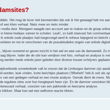
damsites?
middels. Het mag de lezer niet bevreemden dat ook ik het gewaagd heb me aa
of een klein verhaal. Niets meer en niets minder.
ale media door. Menigeen waagde een account aan te maken en de groep onli
 in kleine hoekjes samen te scholen. Leuk!, zo luidt steevast het commentaar
t ik enkele oude plaatjes had toegevoegd werd ik onheus bejegend en beticht
te verlaten en me te verschonen van de pseudoludieke ongein van enkele digita
k, blijven overeind en geven inzicht in het wel en wee van de damwereld. Zo 
aag blijven. Ieder die de site kan verrijken met foto, verhaal en analyse is m
ng werden reeds enkele jaren geleden door diverse trouwe schrijvers geplaats
ijdverbreide smoelenboek valt te vrezen dat de Limburgse dammer zijn aand
d worden, leuk vinden, korte berichtjes plaatsen (‘Wheheh!’ heb ik ooit als op
aats van een gedegen verhaal en een mooie analyse. Gemak dient de mens. M
e reguliere sites over hun hoogtepunt heen zijn. En de dammer verstoken blij
interessant verhaal, voorzien van een pakkende en leerzame analyse.
 te klikken. Maar kan wel een welkome reactie tikken.