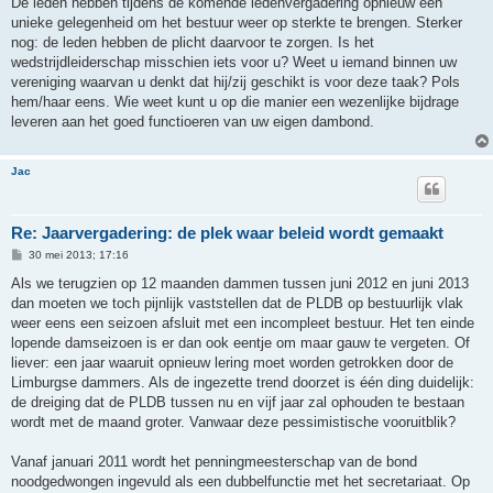
De leden hebben tijdens de komende ledenvergadering opnieuw een
unieke gelegenheid om het bestuur weer op sterkte te brengen. Sterker
nog: de leden hebben de plicht daarvoor te zorgen. Is het
wedstrijdleiderschap misschien iets voor u? Weet u iemand binnen uw
vereniging waarvan u denkt dat hij/zij geschikt is voor deze taak? Pols
hem/haar eens. Wie weet kunt u op die manier een wezenlijke bijdrage
leveren aan het goed functioeren van uw eigen dambond.
Jac
Re: Jaarvergadering: de plek waar beleid wordt gemaakt
B
30 mei 2013; 17:16
e
r
Als we terugzien op 12 maanden dammen tussen juni 2012 en juni 2013
i
dan moeten we toch pijnlijk vaststellen dat de PLDB op bestuurlijk vlak
c
h
weer eens een seizoen afsluit met een incompleet bestuur. Het ten einde
t
lopende damseizoen is er dan ook eentje om maar gauw te vergeten. Of
liever: een jaar waaruit opnieuw lering moet worden getrokken door de
Limburgse dammers. Als de ingezette trend doorzet is één ding duidelijk:
de dreiging dat de PLDB tussen nu en vijf jaar zal ophouden te bestaan
wordt met de maand groter. Vanwaar deze pessimistische vooruitblik?
Vanaf januari 2011 wordt het penningmeesterschap van de bond
noodgedwongen ingevuld als een dubbelfunctie met het secretariaat. Op