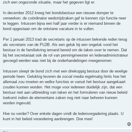
zich een ongezonde situatie, maar het gegeven ligt er.
In december 2012 kreeg het bondsbestuur een nieuwe domper te
verwerken: de coördinator wedstrijdzaken gaf te kennen zijn functie neer
te leggen. Intussen bijna een half jaar verder is er niemand binnen de
bond opgestaan om de ontstane vacature in te vullen.
Per 1 januari 2013 trad de secretaris op de intussen bekende reden terug
als secretaris van de PLDB. Als een geluk bij een ongeluk vond het
bestuur in de familiekring iemand bereid om de taken over te nemen. Dat
bij het secretariaat ook de rol van penningmeester en ledenadministrateur
gevoegd werden was niet bij de onderhandelingen meegenomen.
Intussen sleept de bond zich met een driekoppig bestuur door de woelige
periode heen. Gelukkig leveren de
social media
regelmatig hints hoe het
allemaal zou moeten en welke functies er vanuit het bestuur aangekaart
zouden kunnen worden. Het moge voor iedereen duidelijk zijn, dat een
bestuur niet aan uitbreiding van taken en het formuleren van nieuw beleid
toekomt indien de elementaire zaken nog niet naar behoren kunnen
worden ingevuld.
Hoe nu verder? Over enkele dagen vindt de ledenvergadering plaats. U
kunt in het beleid verandering aanbrengen. Doe mee!