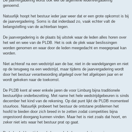
De jaarvergadering wordt ook wel de algemene ledenvergadering
genoemd.
Natuurlijk hoopt het bestuur ieder jaar weer dat er een grote opkomst is bij
de jaarvergadering. Soms is dat inderdaad zo, vaak echter valt de
belangstelling van de achterban tegen.
De jaarvergadering is de plaats bij uitstek waar de leden alles horen over
het wel en wee van de PLDB. Het is ook de plek waar beslissingen
worden genomen en waar door de leden meegedacht en meegepraat kan
worden.
Niet achteraf na een wedstrijd aan de bar, niet in de wandelgangen en niet
op de terugweg na een wedstrijd, maar tijdens de jaarvergadering wordt
door het bestuur verantwoording afgelegd over het afgelopen jaar en er
wordt gekeken naar de toekomst.
De PLDB kent al weer enkele jaren de voor Limburg bijna traditionele
bestuurlijke onderbezetting. Met name het hele wedstrijdgebeuren is sinds
december het kind van de rekening. Op dat punt lijkt de PLDB momenteel
stuurloos. Natuurlijk probeert het bestuur de ontstane problemen het
hoofd te bieden door zich breed in te zetten zodat competities bijna
ongestoord doorgang kunnen vinden. Maar het is niet zoals dat hoort, en
zeker niet iets waar het bestuur prat op gaat.