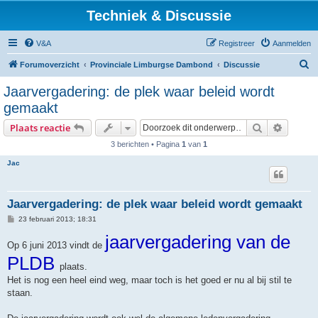
Techniek & Discussie
V&A
Registreer
Aanmelden
Z
Forumoverzicht
Provinciale Limburgse Dambond
Discussie
o
Jaarvergadering: de plek waar beleid wordt
e
gemaakt
k
Zoek
Uitgebr
Plaats reactie
3 berichten • Pagina
1
van
1
Jac
Jaarvergadering: de plek waar beleid wordt gemaakt
B
23 februari 2013; 18:31
e
r
jaarvergadering van de
Op 6 juni 2013 vindt de
i
c
PLDB
h
plaats.
t
Het is nog een heel eind weg, maar toch is het goed er nu al bij stil te
staan.