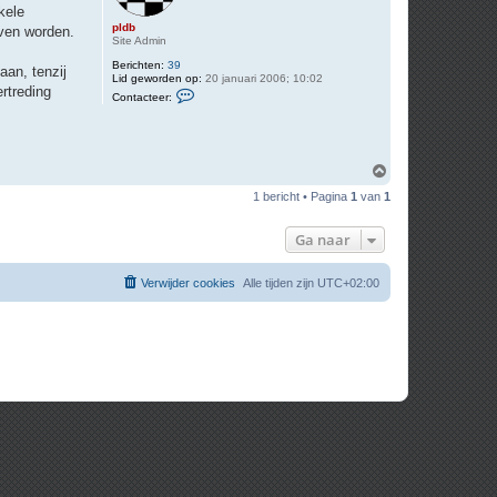
kele
pldb
jven worden.
Site Admin
Berichten:
39
aan, tenzij
Lid geworden op:
20 januari 2006; 10:02
rtreding
C
Contacteer:
o
n
t
a
c
O
t
e
m
1 bericht • Pagina
1
van
1
e
h
r
o
p
o
Ga naar
l
g
d
b
Verwijder cookies
Alle tijden zijn
UTC+02:00