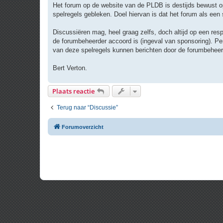
r
Het forum op de website van de PLDB is destijds bewust op
i
spelregels gebleken. Doel hiervan is dat het forum als ee
c
h
t
Discussiëren mag, heel graag zelfs, doch altijd op een resp
de forumbeheerder accoord is (ingeval van sponsoring). Per
van deze spelregels kunnen berichten door de forumbeheer
Bert Verton.
Plaats reactie
Terug naar “Discussie”
Forumoverzicht