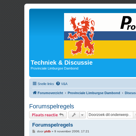
Techniek & Discussie
Provinciale Limburgse Dambond
Snelle links
V&A
Forumoverzicht
Provinciale Limburgse Dambond
Discus
Forumspelregels
Plaats reactie
Forumspelregels
B
door
pldb
»
9 november 2006; 17:21
e