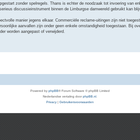
gestart zonder spelregels. Thans is echter de noodzaak tot invoering van en
n serieus discussieinstrument binnen de Limburgse damwereld gebruikt kan bli
ectvolle manier jegens elkaar. Commerciële reclame-uitingen zijn niet toegest
soonlijke aanvallen zijn onder geen enkele omstandigheid toegestaan. Bij ove
der worden aangepast of verwijderd.
Powered by
phpBB
® Forum Software © phpBB Limited
Nederlandse vertaling door
phpBB.nl
.
Privacy
|
Gebruikersvoorwaarden