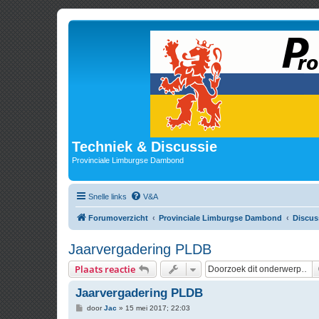
Techniek & Discussie
Provinciale Limburgse Dambond
Snelle links
V&A
Forumoverzicht
Provinciale Limburgse Dambond
Discus
Jaarvergadering PLDB
Plaats reactie
Jaarvergadering PLDB
B
door
Jac
»
15 mei 2017; 22:03
e