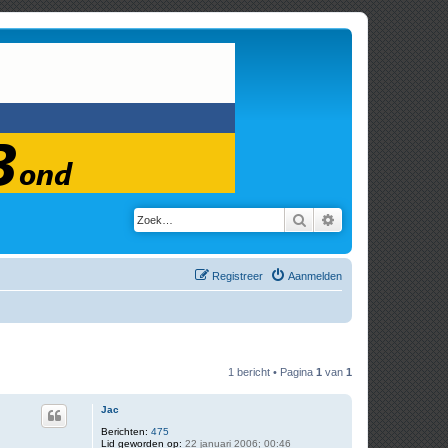
Zoek
Uitgebreid zoeken
Registreer
Aanmelden
1 bericht • Pagina
1
van
1
Jac
Berichten:
475
Lid geworden op:
22 januari 2006; 00:46