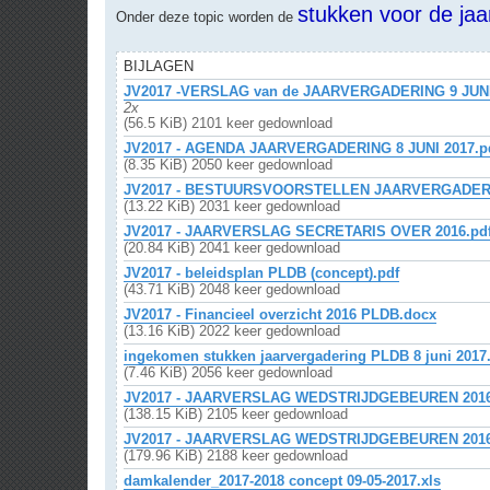
r
stukken voor de jaa
Onder deze topic worden de
i
c
h
t
BIJLAGEN
JV2017 -VERSLAG van de JAARVERGADERING 9 JUNI
2x
(56.5 KiB) 2101 keer gedownload
JV2017 - AGENDA JAARVERGADERING 8 JUNI 2017.p
(8.35 KiB) 2050 keer gedownload
JV2017 - BESTUURSVOORSTELLEN JAARVERGADERING
(13.22 KiB) 2031 keer gedownload
JV2017 - JAARVERSLAG SECRETARIS OVER 2016.pd
(20.84 KiB) 2041 keer gedownload
JV2017 - beleidsplan PLDB (concept).pdf
(43.71 KiB) 2048 keer gedownload
JV2017 - Financieel overzicht 2016 PLDB.docx
(13.16 KiB) 2022 keer gedownload
ingekomen stukken jaarvergadering PLDB 8 juni 2017
(7.46 KiB) 2056 keer gedownload
JV2017 - JAARVERSLAG WEDSTRIJDGEBEUREN 2016-
(138.15 KiB) 2105 keer gedownload
JV2017 - JAARVERSLAG WEDSTRIJDGEBEUREN 2016-
(179.96 KiB) 2188 keer gedownload
damkalender_2017-2018 concept 09-05-2017.xls