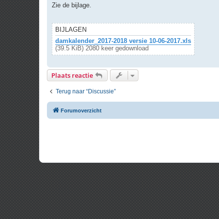
r
Zie de bijlage.
i
c
h
t
BIJLAGEN
damkalender_2017-2018 versie 10-06-2017.xls
(39.5 KiB) 2080 keer gedownload
Plaats reactie
Terug naar “Discussie”
Forumoverzicht