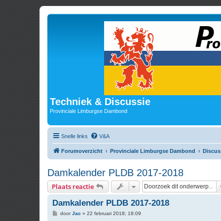
Techniek & Discussie
Provinciale Limburgse Dambond
Snelle links
V&A
Forumoverzicht
Provinciale Limburgse Dambond
Discus
Damkalender PLDB 2017-2018
Plaats reactie
Damkalender PLDB 2017-2018
B
door
Jac
»
22 februari 2018; 18:09
e