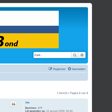
Zoek
Uitgebreid zoeken
Registreer
Aanmelden
1 bericht • Pagina
1
van
1
Jac
Berichten:
475
Lid geworden op:
22 januari 2006; 00:46