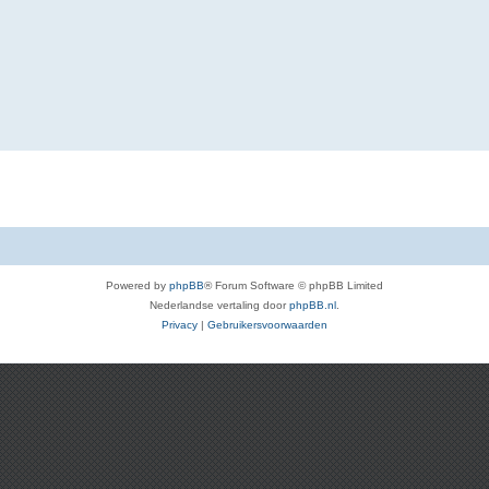
Powered by
phpBB
® Forum Software © phpBB Limited
Nederlandse vertaling door
phpBB.nl
.
Privacy
|
Gebruikersvoorwaarden