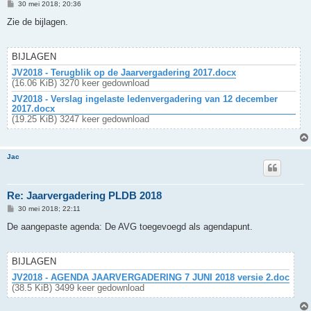
B
30 mei 2018; 20:36
e
r
Zie de bijlagen.
i
c
h
t
BIJLAGEN
JV2018 - Terugblik op de Jaarvergadering 2017.docx
(16.06 KiB) 3270 keer gedownload
JV2018 - Verslag ingelaste ledenvergadering van 12 december
2017.docx
(19.25 KiB) 3247 keer gedownload
Jac
Re: Jaarvergadering PLDB 2018
B
30 mei 2018; 22:11
e
r
De aangepaste agenda: De AVG toegevoegd als agendapunt.
i
c
h
t
BIJLAGEN
JV2018 - AGENDA JAARVERGADERING 7 JUNI 2018 versie 2.doc
(38.5 KiB) 3499 keer gedownload