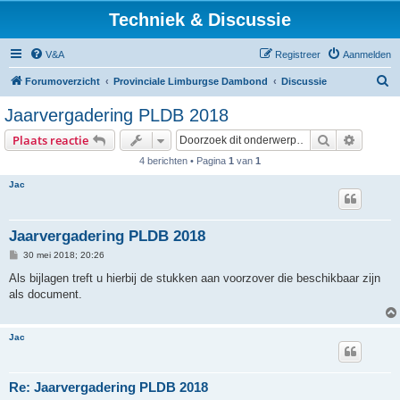
Techniek & Discussie
V&A
Registreer
Aanmelden
Z
Forumoverzicht
Provinciale Limburgse Dambond
Discussie
o
Jaarvergadering PLDB 2018
e
Zoek
Uitgebr
Plaats reactie
k
4 berichten • Pagina
1
van
1
Jac
Jaarvergadering PLDB 2018
B
30 mei 2018; 20:26
e
r
Als bijlagen treft u hierbij de stukken aan voorzover die beschikbaar zijn
i
als document.
c
h
t
Jac
Re: Jaarvergadering PLDB 2018