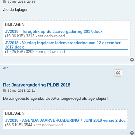
B
30 mei 2018; 20:36
e
r
Zie de bijlagen.
i
c
h
t
BIJLAGEN
JV2018 - Terugblik op de Jaarvergadering 2017.docx
(16.06 KiB) 3313 keer gedownload
JV2018 - Verslag ingelaste ledenvergadering van 12 december
2017.docx
(19.25 KiB) 3292 keer gedownload
Jac
Re: Jaarvergadering PLDB 2018
B
30 mei 2018; 22:11
e
r
De aangepaste agenda: De AVG toegevoegd als agendapunt.
i
c
h
t
BIJLAGEN
JV2018 - AGENDA JAARVERGADERING 7 JUNI 2018 versie 2.doc
(38.5 KiB) 3544 keer gedownload