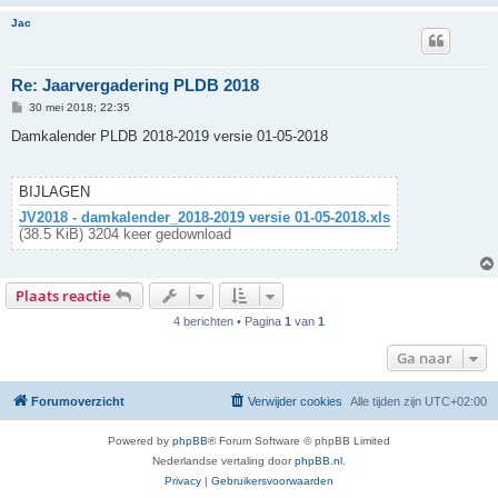
Jac
Re: Jaarvergadering PLDB 2018
B
30 mei 2018; 22:35
e
r
Damkalender PLDB 2018-2019 versie 01-05-2018
i
c
h
t
BIJLAGEN
JV2018 - damkalender_2018-2019 versie 01-05-2018.xls
(38.5 KiB) 3204 keer gedownload
Plaats reactie
4 berichten • Pagina
1
van
1
Ga naar
Forumoverzicht
Verwijder cookies
Alle tijden zijn
UTC+02:00
Powered by
phpBB
® Forum Software © phpBB Limited
Nederlandse vertaling door
phpBB.nl
.
Privacy
|
Gebruikersvoorwaarden