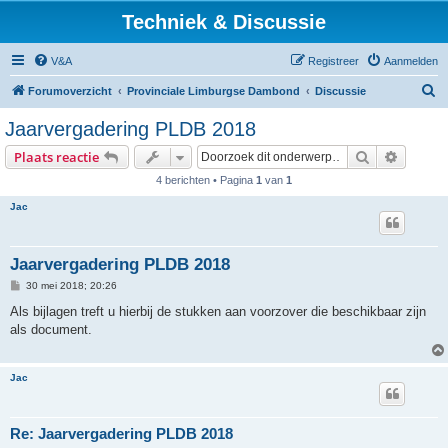
Techniek & Discussie
V&A
Registreer
Aanmelden
Z
Forumoverzicht
Provinciale Limburgse Dambond
Discussie
o
Jaarvergadering PLDB 2018
e
Zoek
Uitgebr
Plaats reactie
k
4 berichten • Pagina
1
van
1
Jac
Jaarvergadering PLDB 2018
B
30 mei 2018; 20:26
e
r
Als bijlagen treft u hierbij de stukken aan voorzover die beschikbaar zijn
i
als document.
c
h
t
Jac
Re: Jaarvergadering PLDB 2018