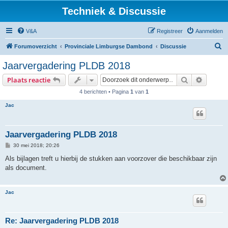
Techniek & Discussie
V&A
Registreer
Aanmelden
Z
Forumoverzicht
Provinciale Limburgse Dambond
Discussie
o
Jaarvergadering PLDB 2018
e
Zoek
Uitgebr
Plaats reactie
k
4 berichten • Pagina
1
van
1
Jac
Jaarvergadering PLDB 2018
B
30 mei 2018; 20:26
e
r
Als bijlagen treft u hierbij de stukken aan voorzover die beschikbaar zijn
i
als document.
c
h
t
Jac
Re: Jaarvergadering PLDB 2018