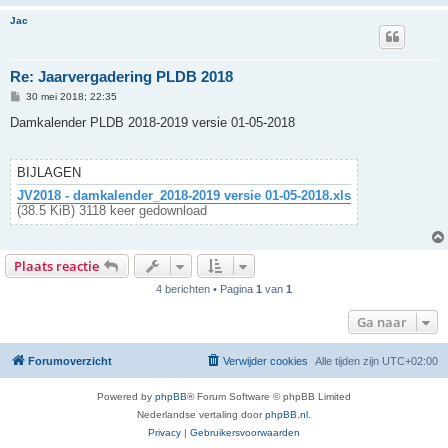
Jac
Re: Jaarvergadering PLDB 2018
B
30 mei 2018; 22:35
e
r
Damkalender PLDB 2018-2019 versie 01-05-2018
i
c
h
t
BIJLAGEN
JV2018 - damkalender_2018-2019 versie 01-05-2018.xls
(38.5 KiB) 3118 keer gedownload
Plaats reactie
4 berichten • Pagina
1
van
1
Ga naar
Forumoverzicht
Verwijder cookies
Alle tijden zijn
UTC+02:00
Powered by
phpBB
® Forum Software © phpBB Limited
Nederlandse vertaling door
phpBB.nl
.
Privacy
|
Gebruikersvoorwaarden