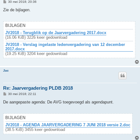
B
30 mei 2018; 20:36
e
r
Zie de bijlagen.
i
c
h
t
BIJLAGEN
JV2018 - Terugblik op de Jaarvergadering 2017.docx
(16.06 KiB) 3226 keer gedownload
JV2018 - Verslag ingelaste ledenvergadering van 12 december
2017.docx
(19.25 KiB) 3204 keer gedownload
Jac
Re: Jaarvergadering PLDB 2018
B
30 mei 2018; 22:11
e
r
De aangepaste agenda: De AVG toegevoegd als agendapunt.
i
c
h
t
BIJLAGEN
JV2018 - AGENDA JAARVERGADERING 7 JUNI 2018 versie 2.doc
(38.5 KiB) 3455 keer gedownload