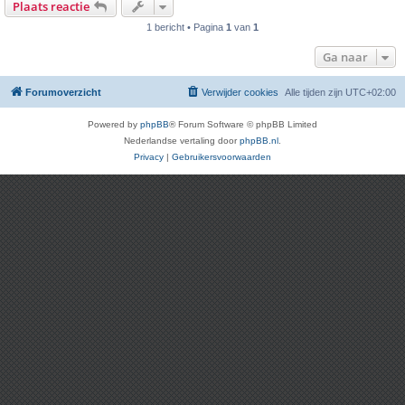
Plaats reactie
1 bericht • Pagina
1
van
1
Ga naar
Forumoverzicht
Verwijder cookies
Alle tijden zijn
UTC+02:00
Powered by
phpBB
® Forum Software © phpBB Limited
Nederlandse vertaling door
phpBB.nl
.
Privacy
|
Gebruikersvoorwaarden