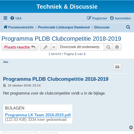
Techniek & Discussie
V&A
Registreer
Aanmelden
Z
Forumoverzicht
Provinciale Limburgse Dambond
Discussie
o
Programma PLDB Clubcompetitie 2018-2019
e
Zoek
Uitgebr
Plaats reactie
k
1 bericht • Pagina
1
van
1
Jac
Programma PLDB Clubcompetitie 2018-2019
B
10 oktober 2018; 23:14
e
r
Het programma voor de clubcompetitie vindt u in de bijlage.
i
c
h
t
BIJLAGEN
Programma LK Team 2018-2019.pdf
(122.03 KiB) 3334 keer gedownload