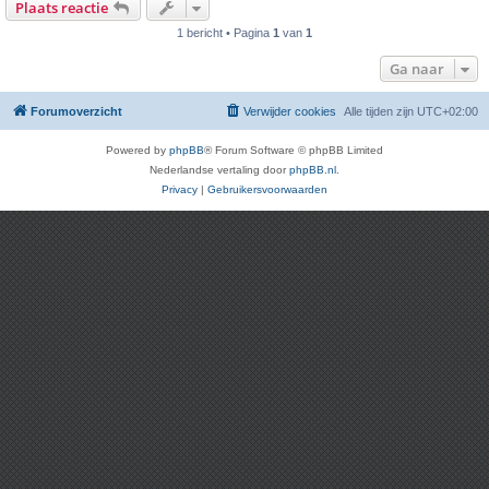
Plaats reactie
1 bericht • Pagina
1
van
1
Ga naar
Forumoverzicht
Verwijder cookies
Alle tijden zijn
UTC+02:00
Powered by
phpBB
® Forum Software © phpBB Limited
Nederlandse vertaling door
phpBB.nl
.
Privacy
|
Gebruikersvoorwaarden