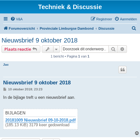
Techniek & Discussie
V&A
Registreer
Aanmelden
Z
Forumoverzicht
Provinciale Limburgse Dambond
Discussie
o
Nieuwsbrief 9 oktober 2018
e
Zoek
Uitgebr
Plaats reactie
k
1 bericht • Pagina
1
van
1
Jac
Nieuwsbrief 9 oktober 2018
B
10 oktober 2018; 23:23
e
r
In de bijlage treft u een nieuwsbrief aan.
i
c
h
t
BIJLAGEN
20181009 Nieuwsbrief 09-10-2018.pdf
(185.13 KiB) 3179 keer gedownload