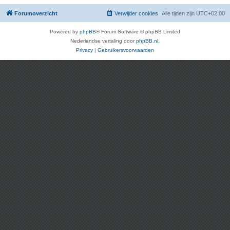
Forumoverzicht
Verwijder cookies
Alle tijden zijn
UTC+02:00
Powered by
phpBB
® Forum Software © phpBB Limited
Nederlandse vertaling door
phpBB.nl
.
Privacy
|
Gebruikersvoorwaarden