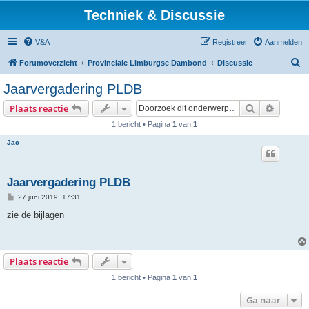
Techniek & Discussie
V&A
Registreer
Aanmelden
Z
Forumoverzicht
Provinciale Limburgse Dambond
Discussie
o
Jaarvergadering PLDB
e
Zoek
Uitgebr
Plaats reactie
k
1 bericht • Pagina
1
van
1
Jac
Jaarvergadering PLDB
B
27 juni 2019; 17:31
e
r
zie de bijlagen
i
c
h
t
Plaats reactie
1 bericht • Pagina
1
van
1
Ga naar