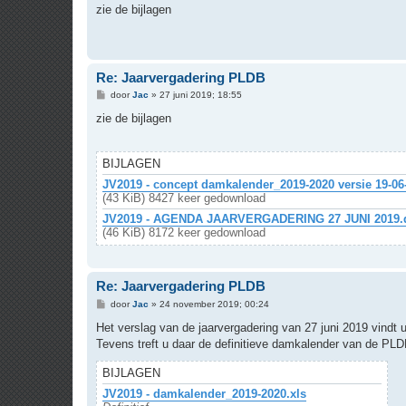
r
zie de bijlagen
i
c
h
t
Re: Jaarvergadering PLDB
B
door
Jac
»
27 juni 2019; 18:55
e
r
zie de bijlagen
i
c
h
t
BIJLAGEN
JV2019 - concept damkalender_2019-2020 versie 19-06
(43 KiB) 8427 keer gedownload
JV2019 - AGENDA JAARVERGADERING 27 JUNI 2019.
(46 KiB) 8172 keer gedownload
Re: Jaarvergadering PLDB
B
door
Jac
»
24 november 2019; 00:24
e
r
Het verslag van de jaarvergadering van 27 juni 2019 vindt u 
i
Tevens treft u daar de definitieve damkalender van de PLD
c
h
t
BIJLAGEN
JV2019 - damkalender_2019-2020.xls