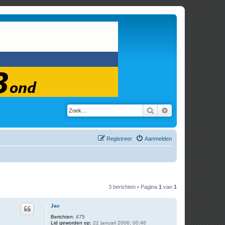
Zoek
Uitgebreid zoeken
Registreer
Aanmelden
3 berichten • Pagina
1
van
1
Jac
Berichten:
475
Lid geworden op:
22 januari 2006; 00:46