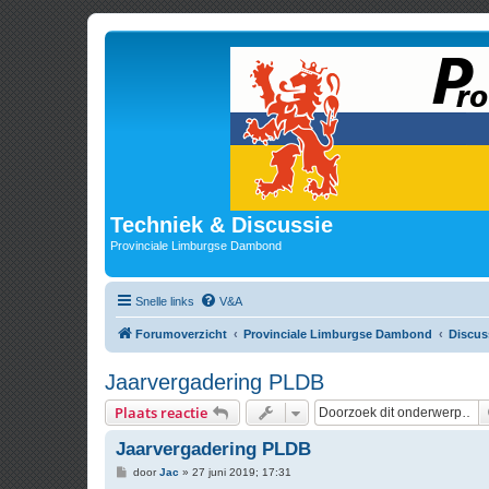
Techniek & Discussie
Provinciale Limburgse Dambond
Snelle links
V&A
Forumoverzicht
Provinciale Limburgse Dambond
Discus
Jaarvergadering PLDB
Plaats reactie
Jaarvergadering PLDB
B
door
Jac
»
27 juni 2019; 17:31
e