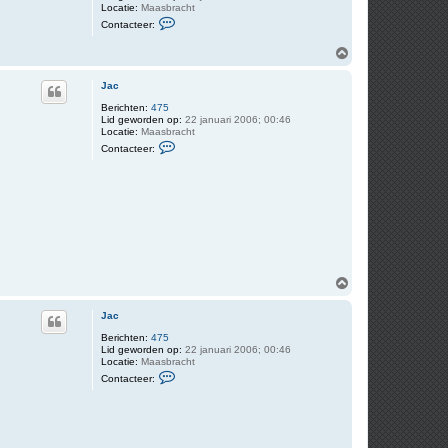
Locatie:
Maasbracht
C
Contacteer:
o
n
O
t
m
a
c
h
Jac
t
o
e
o
Berichten:
475
e
Lid geworden op:
22 januari 2006; 00:46
g
r
Locatie:
Maasbracht
J
C
Contacteer:
a
o
c
n
t
a
c
t
e
e
r
J
a
O
c
m
h
Jac
o
o
Berichten:
475
Lid geworden op:
22 januari 2006; 00:46
g
Locatie:
Maasbracht
C
Contacteer:
o
n
t
a
c
t