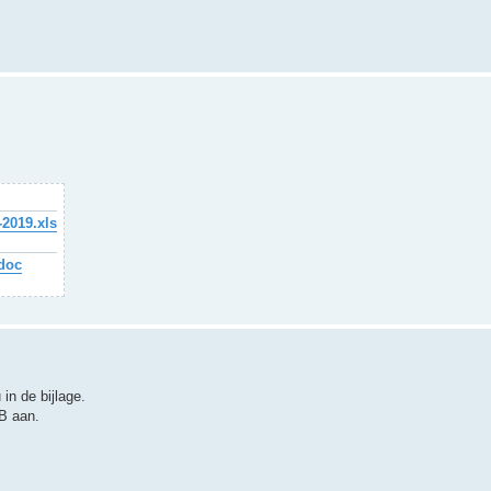
-2019.xls
doc
in de bijlage.
B aan.