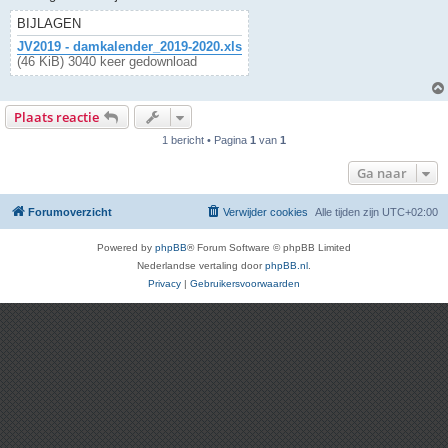
BIJLAGEN
JV2019 - damkalender_2019-2020.xls
(46 KiB) 3040 keer gedownload
Plaats reactie
1 bericht • Pagina
1
van
1
Ga naar
Forumoverzicht
Verwijder cookies
Alle tijden zijn
UTC+02:00
Powered by
phpBB
® Forum Software © phpBB Limited
Nederlandse vertaling door
phpBB.nl
.
Privacy
|
Gebruikersvoorwaarden