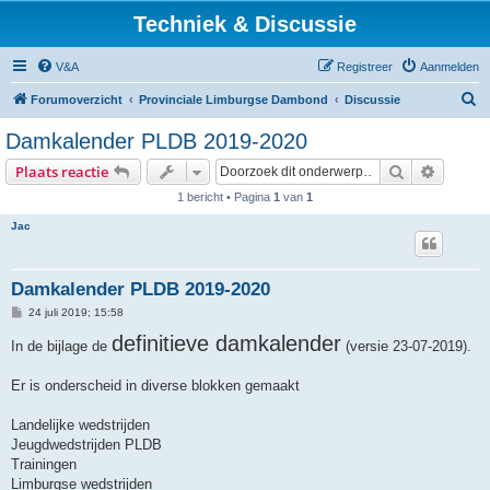
Techniek & Discussie
V&A
Registreer
Aanmelden
Z
Forumoverzicht
Provinciale Limburgse Dambond
Discussie
o
Damkalender PLDB 2019-2020
e
Zoek
Uitgebr
Plaats reactie
k
1 bericht • Pagina
1
van
1
Jac
Damkalender PLDB 2019-2020
B
24 juli 2019; 15:58
e
r
definitieve damkalender
In de bijlage de
(versie 23-07-2019).
i
c
h
Er is onderscheid in diverse blokken gemaakt
t
Landelijke wedstrijden
Jeugdwedstrijden PLDB
Trainingen
Limburgse wedstrijden