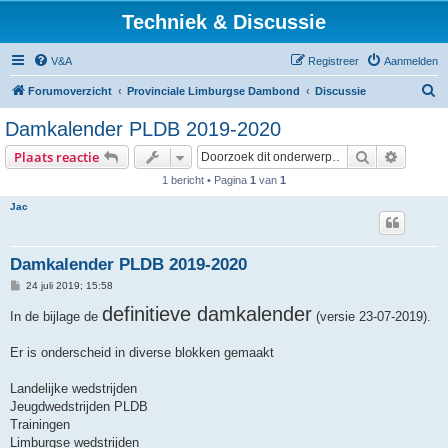
Techniek & Discussie
V&A
Registreer
Aanmelden
Z
Forumoverzicht
Provinciale Limburgse Dambond
Discussie
o
Damkalender PLDB 2019-2020
e
Zoek
Uitgebr
Plaats reactie
k
1 bericht • Pagina
1
van
1
Jac
Damkalender PLDB 2019-2020
B
24 juli 2019; 15:58
e
r
definitieve damkalender
In de bijlage de
(versie 23-07-2019).
i
c
h
Er is onderscheid in diverse blokken gemaakt
t
Landelijke wedstrijden
Jeugdwedstrijden PLDB
Trainingen
Limburgse wedstrijden