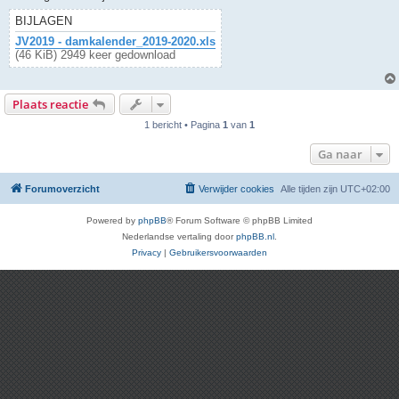
BIJLAGEN
JV2019 - damkalender_2019-2020.xls
(46 KiB) 2949 keer gedownload
Plaats reactie
1 bericht • Pagina
1
van
1
Ga naar
Forumoverzicht
Verwijder cookies
Alle tijden zijn
UTC+02:00
Powered by
phpBB
® Forum Software © phpBB Limited
Nederlandse vertaling door
phpBB.nl
.
Privacy
|
Gebruikersvoorwaarden