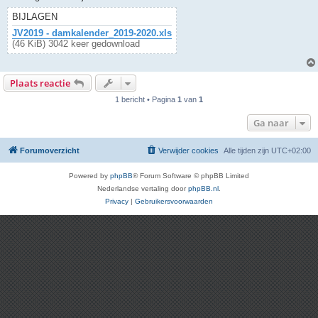
BIJLAGEN
JV2019 - damkalender_2019-2020.xls
(46 KiB) 3042 keer gedownload
Plaats reactie
1 bericht • Pagina
1
van
1
Ga naar
Forumoverzicht
Verwijder cookies
Alle tijden zijn
UTC+02:00
Powered by
phpBB
® Forum Software © phpBB Limited
Nederlandse vertaling door
phpBB.nl
.
Privacy
|
Gebruikersvoorwaarden