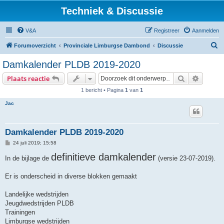
Techniek & Discussie
V&A
Registreer
Aanmelden
Z
Forumoverzicht
Provinciale Limburgse Dambond
Discussie
o
Damkalender PLDB 2019-2020
e
Zoek
Uitgebr
Plaats reactie
k
1 bericht • Pagina
1
van
1
Jac
Damkalender PLDB 2019-2020
B
24 juli 2019; 15:58
e
r
definitieve damkalender
In de bijlage de
(versie 23-07-2019).
i
c
h
Er is onderscheid in diverse blokken gemaakt
t
Landelijke wedstrijden
Jeugdwedstrijden PLDB
Trainingen
Limburgse wedstrijden