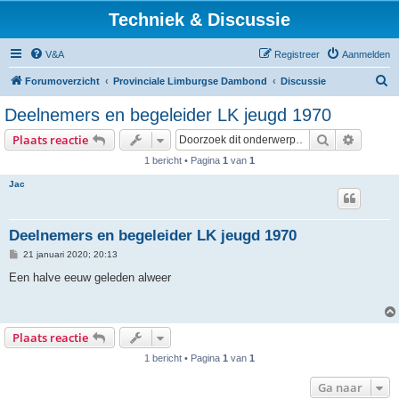
Techniek & Discussie
V&A
Registreer
Aanmelden
Z
Forumoverzicht
Provinciale Limburgse Dambond
Discussie
o
Deelnemers en begeleider LK jeugd 1970
e
Zoek
Uitgebr
Plaats reactie
k
1 bericht • Pagina
1
van
1
Jac
Deelnemers en begeleider LK jeugd 1970
B
21 januari 2020; 20:13
e
r
Een halve eeuw geleden alweer
i
c
h
t
Plaats reactie
1 bericht • Pagina
1
van
1
Ga naar