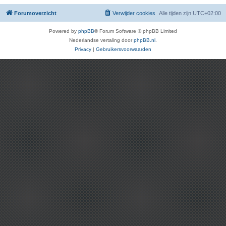
Forumoverzicht
Verwijder cookies
Alle tijden zijn
UTC+02:00
Powered by
phpBB
® Forum Software © phpBB Limited
Nederlandse vertaling door
phpBB.nl
.
Privacy
|
Gebruikersvoorwaarden