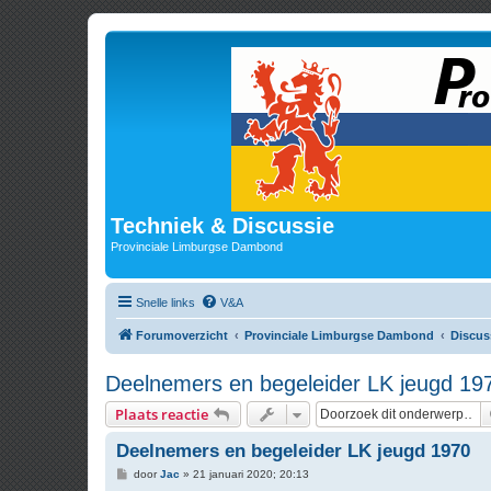
Techniek & Discussie
Provinciale Limburgse Dambond
Snelle links
V&A
Forumoverzicht
Provinciale Limburgse Dambond
Discus
Deelnemers en begeleider LK jeugd 19
Plaats reactie
Deelnemers en begeleider LK jeugd 1970
B
door
Jac
»
21 januari 2020; 20:13
e