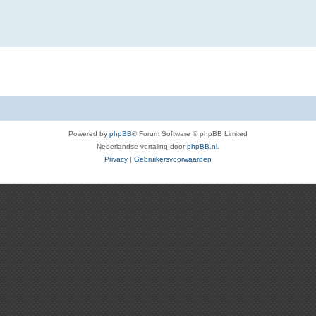
Powered by
phpBB
® Forum Software © phpBB Limited
Nederlandse vertaling door
phpBB.nl
.
Privacy
|
Gebruikersvoorwaarden