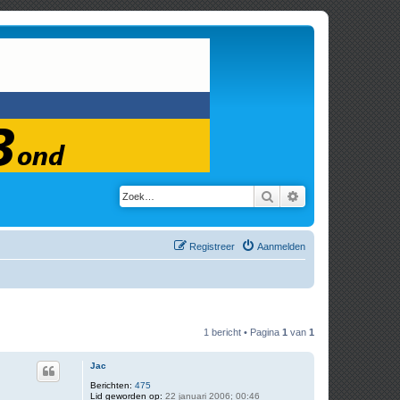
Zoek
Uitgebreid zoeken
Registreer
Aanmelden
1 bericht • Pagina
1
van
1
Jac
Berichten:
475
Lid geworden op:
22 januari 2006; 00:46