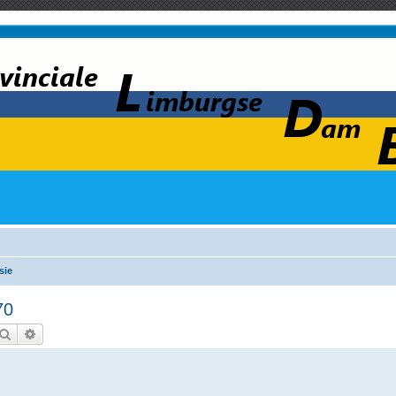
sie
70
Zoek
Uitgebreid zoeken