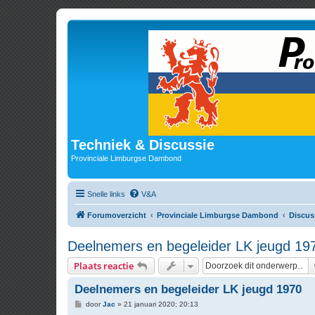
Techniek & Discussie
Provinciale Limburgse Dambond
Snelle links
V&A
Forumoverzicht
Provinciale Limburgse Dambond
Discus
Deelnemers en begeleider LK jeugd 19
Plaats reactie
Deelnemers en begeleider LK jeugd 1970
B
door
Jac
»
21 januari 2020; 20:13
e