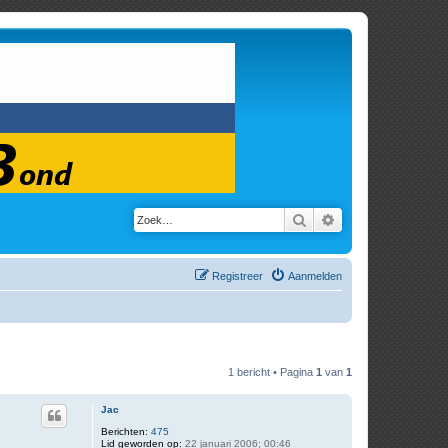
Zoek
Uitgebreid zoeken
Registreer
Aanmelden
1 bericht • Pagina
1
van
1
Jac
Berichten:
475
Lid geworden op:
22 januari 2006; 00:46