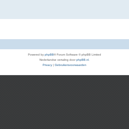
Powered by
phpBB
® Forum Software © phpBB Limited
Nederlandse vertaling door
phpBB.nl
.
Privacy
|
Gebruikersvoorwaarden