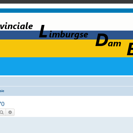
sie
70
Zoek
Uitgebreid zoeken