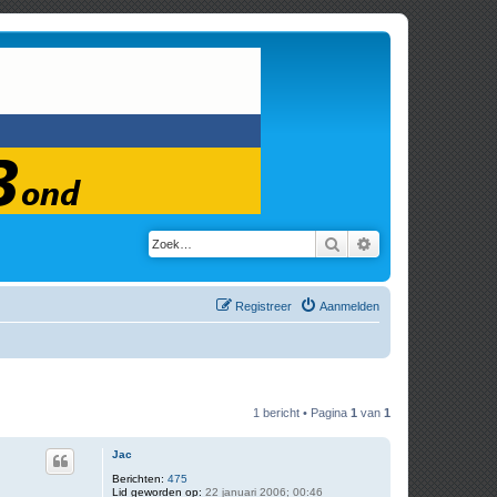
Zoek
Uitgebreid zoeken
Registreer
Aanmelden
1 bericht • Pagina
1
van
1
Jac
Berichten:
475
Lid geworden op:
22 januari 2006; 00:46