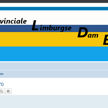
sie
70
Zoek
Uitgebreid zoeken