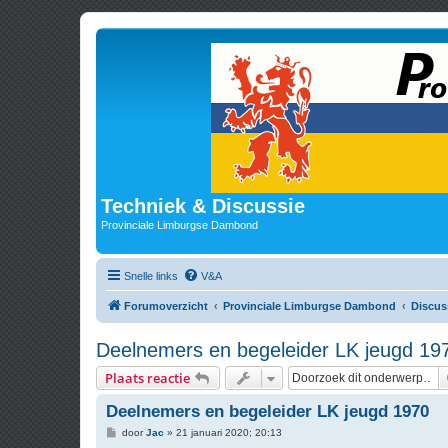
Techniek & Discussie
Provinciale Limburgse Dambond
Snelle links
V&A
Forumoverzicht
Provinciale Limburgse Dambond
Discus
Deelnemers en begeleider LK jeugd 19
Plaats reactie
Deelnemers en begeleider LK jeugd 1970
B
door
Jac
»
21 januari 2020; 20:13
e