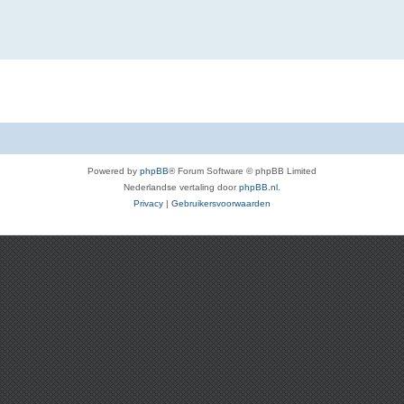
Powered by
phpBB
® Forum Software © phpBB Limited
Nederlandse vertaling door
phpBB.nl
.
Privacy
|
Gebruikersvoorwaarden