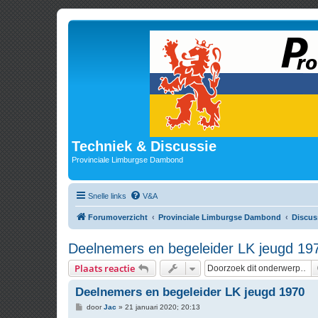
Techniek & Discussie
Provinciale Limburgse Dambond
Snelle links
V&A
Forumoverzicht
Provinciale Limburgse Dambond
Discus
Deelnemers en begeleider LK jeugd 19
Plaats reactie
Deelnemers en begeleider LK jeugd 1970
B
door
Jac
»
21 januari 2020; 20:13
e