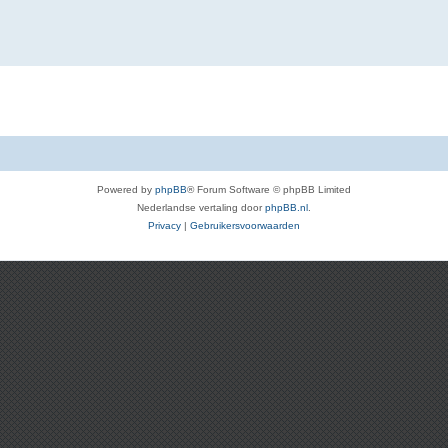
Powered by
phpBB
® Forum Software © phpBB Limited
Nederlandse vertaling door
phpBB.nl
.
Privacy
|
Gebruikersvoorwaarden