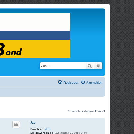
Zoek
Uitgebreid zoeken
Registreer
Aanmelden
1 bericht • Pagina
1
van
1
Jac
Berichten:
475
Lid geworden op:
22 januari 2006; 00:46