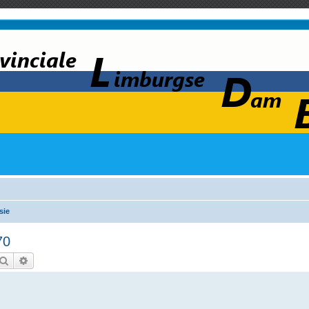
sie
70
Zoek
Uitgebreid zoeken