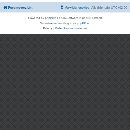
Forumoverzicht
Verwijder cookies
Alle tijden zijn
UTC+02:00
Powered by
phpBB
® Forum Software © phpBB Limited
Nederlandse vertaling door
phpBB.nl
.
Privacy
|
Gebruikersvoorwaarden