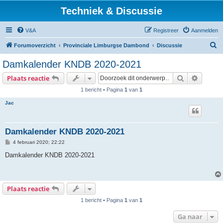
Techniek & Discussie
V&A
Registreer
Aanmelden
Z
Forumoverzicht
Provinciale Limburgse Dambond
Discussie
o
Damkalender KNDB 2020-2021
e
Zoek
Uitgebr
Plaats reactie
k
1 bericht • Pagina
1
van
1
Jac
Damkalender KNDB 2020-2021
B
4 februari 2020; 22:22
e
r
Damkalender KNDB 2020-2021
i
c
h
t
Plaats reactie
1 bericht • Pagina
1
van
1
Ga naar