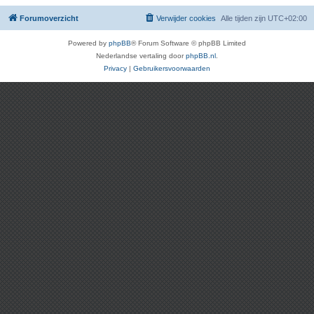
Forumoverzicht
Verwijder cookies
Alle tijden zijn
UTC+02:00
Powered by
phpBB
® Forum Software © phpBB Limited
Nederlandse vertaling door
phpBB.nl
.
Privacy
|
Gebruikersvoorwaarden