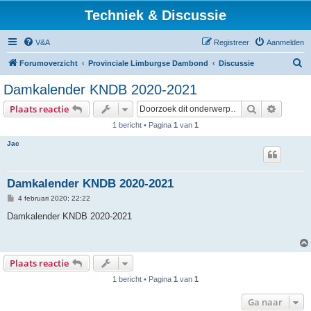
Techniek & Discussie
V&A
Registreer
Aanmelden
Z
Forumoverzicht
Provinciale Limburgse Dambond
Discussie
o
Damkalender KNDB 2020-2021
e
Zoek
Uitgebr
Plaats reactie
k
1 bericht • Pagina
1
van
1
Jac
Damkalender KNDB 2020-2021
B
4 februari 2020; 22:22
e
r
Damkalender KNDB 2020-2021
i
c
h
t
Plaats reactie
1 bericht • Pagina
1
van
1
Ga naar