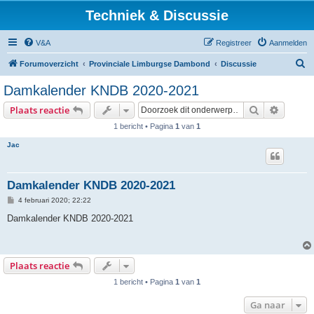
Techniek & Discussie
V&A
Registreer
Aanmelden
Z
Forumoverzicht
Provinciale Limburgse Dambond
Discussie
o
Damkalender KNDB 2020-2021
e
Zoek
Uitgebr
Plaats reactie
k
1 bericht • Pagina
1
van
1
Jac
Damkalender KNDB 2020-2021
B
4 februari 2020; 22:22
e
r
Damkalender KNDB 2020-2021
i
c
h
t
Plaats reactie
1 bericht • Pagina
1
van
1
Ga naar