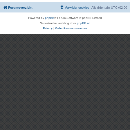
Forumoverzicht
Verwijder cookies
Alle tijden zijn
UTC+02:00
Powered by
phpBB
® Forum Software © phpBB Limited
Nederlandse vertaling door
phpBB.nl
.
Privacy
|
Gebruikersvoorwaarden