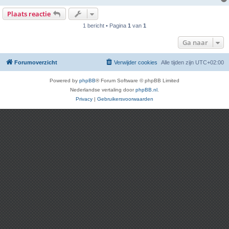
Plaats reactie
1 bericht • Pagina
1
van
1
Ga naar
Forumoverzicht
Verwijder cookies
Alle tijden zijn
UTC+02:00
Powered by
phpBB
® Forum Software © phpBB Limited
Nederlandse vertaling door
phpBB.nl
.
Privacy
|
Gebruikersvoorwaarden