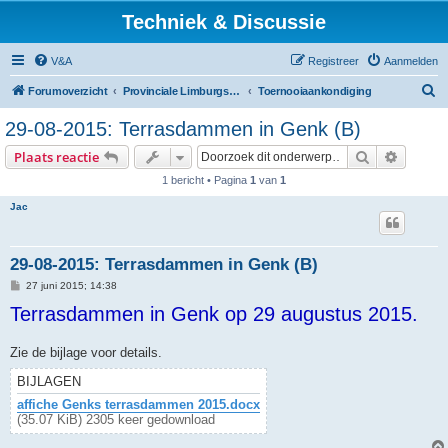
Techniek & Discussie
V&A
Registreer
Aanmelden
Z
Forumoverzicht
Provinciale Limburgse Dambond
Toernooiaankondiging
o
29-08-2015: Terrasdammen in Genk (B)
e
Zoek
Uitgebr
Plaats reactie
k
1 bericht • Pagina
1
van
1
Jac
29-08-2015: Terrasdammen in Genk (B)
B
27 juni 2015; 14:38
e
Terrasdammen in Genk op 29 augustus 2015.
r
i
c
h
Zie de bijlage voor details.
t
BIJLAGEN
affiche Genks terrasdammen 2015.docx
(35.07 KiB) 2305 keer gedownload