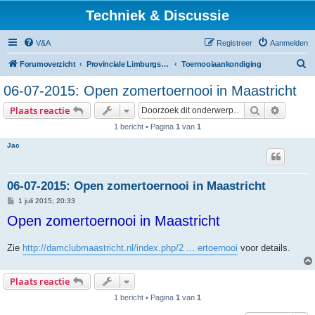
Techniek & Discussie
V&A
Registreer
Aanmelden
Z
Forumoverzicht
Provinciale Limburgse Dambond
Toernooiaankondiging
o
06-07-2015: Open zomertoernooi in Maastricht
e
Zoek
Uitgebr
Plaats reactie
k
1 bericht • Pagina
1
van
1
Jac
06-07-2015: Open zomertoernooi in Maastricht
B
1 juli 2015; 20:33
e
Open zomertoernooi in Maastricht
r
i
c
h
Zie
http://damclubmaastricht.nl/index.php/2 ... ertoernooi
voor details.
t
Plaats reactie
1 bericht • Pagina
1
van
1