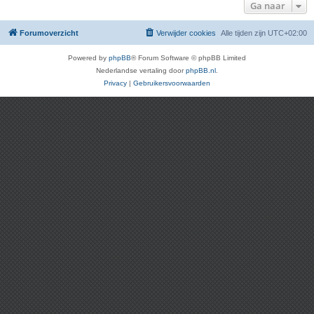
Ga naar
Forumoverzicht
Verwijder cookies
Alle tijden zijn
UTC+02:00
Powered by
phpBB
® Forum Software © phpBB Limited
Nederlandse vertaling door
phpBB.nl
.
Privacy
|
Gebruikersvoorwaarden