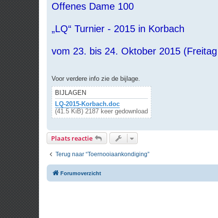
Offenes Dame 100
r
i
c
h
„LQ“ Turnier - 2015 in Korbach
t
vom 23. bis 24. Oktober 2015 (Freita
Voor verdere info zie de bijlage.
BIJLAGEN
LQ-2015-Korbach.doc
(41.5 KiB) 2187 keer gedownload
Plaats reactie
Terug naar “Toernooiaankondiging”
Forumoverzicht