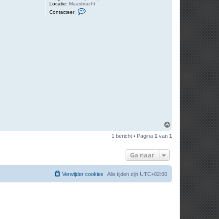
Locatie:
Maasbracht
C
Contacteer:
o
n
t
a
c
t
e
e
r
J
a
c
O
m
1 bericht • Pagina
1
van
1
h
o
o
Ga naar
g
Verwijder cookies
Alle tijden zijn
UTC+02:00