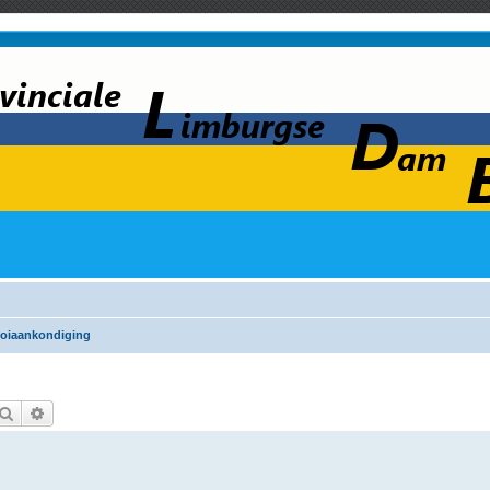
oiaankondiging
Zoek
Uitgebreid zoeken