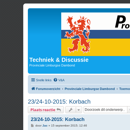
Techniek & Discussie
Provinciale Limburgse Dambond
Snelle links
V&A
Forumoverzicht
Provinciale Limburgse Dambond
Toerno
23/24-10-2015: Korbach
Plaats reactie
23/24-10-2015: Korbach
B
door
Jac
»
15 september 2015; 12:46
e