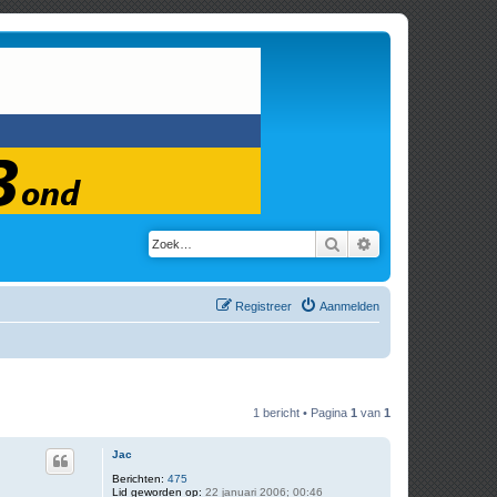
Zoek
Uitgebreid zoeken
Registreer
Aanmelden
1 bericht • Pagina
1
van
1
Jac
Berichten:
475
Lid geworden op:
22 januari 2006; 00:46