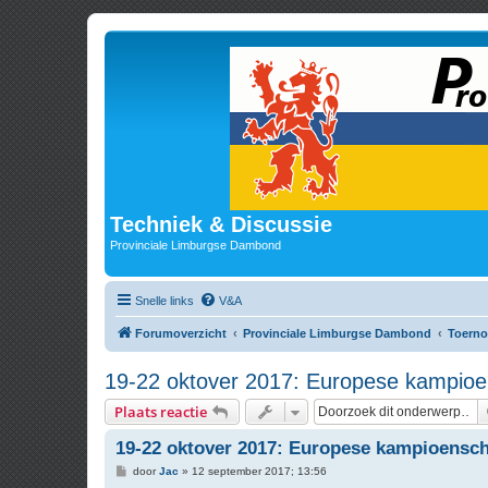
Techniek & Discussie
Provinciale Limburgse Dambond
Snelle links
V&A
Forumoverzicht
Provinciale Limburgse Dambond
Toerno
19-22 oktover 2017: Europese kampio
Plaats reactie
19-22 oktover 2017: Europese kampioensc
B
door
Jac
»
12 september 2017; 13:56
e