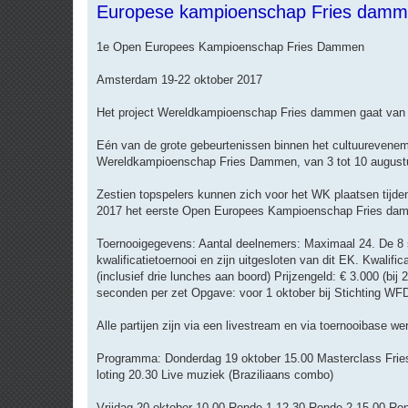
Europese kampioenschap Fries dam
r
i
c
h
1e Open Europees Kampioenschap Fries Dammen
t
Amsterdam 19-22 oktober 2017
Het project Wereldkampioenschap Fries dammen gaat van s
Eén van de grote gebeurtenissen binnen het cultuurevenem
Wereldkampioenschap Fries Dammen, van 3 tot 10 august
Zestien topspelers kunnen zich voor het WK plaatsen tijde
2017 het eerste Open Europees Kampioenschap Fries damme
Toernooigegevens: Aantal deelnemers: Maximaal 24. De 8 
kwalificatietoernooi en zijn uitgesloten van dit EK. Kwalif
(inclusief drie lunches aan boord) Prijzengeld: € 3.000 (bi
seconden per zet Opgave: voor 1 oktober bij Stichting WF
Alle partijen zijn via een livestream en via toernooibase w
Programma: Donderdag 19 oktober 15.00 Masterclass Frie
loting 20.30 Live muziek (Braziliaans combo)
Vrijdag 20 oktober 10.00 Ronde 1 12.30 Ronde 2 15.00 Ro