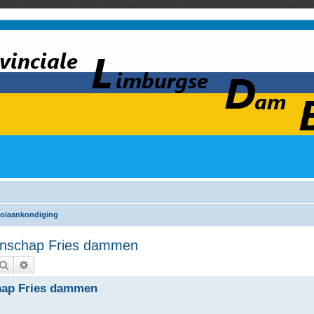
oiaankondiging
enschap Fries dammen
Zoek
Uitgebreid zoeken
hap Fries dammen