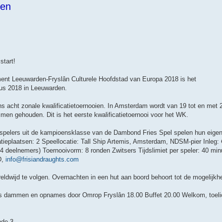
men
tart!
ent Leeuwarden-Fryslân Culturele Hoofdstad van Europa 2018 is het
us 2018 in Leeuwarden.
ns acht zonale kwalificatietoernooien. In Amsterdam wordt van 19 tot en met 
n gehouden. Dit is het eerste kwalificatietoernooi voor het WK.
spelers uit de kampioensklasse van de Dambond Fries Spel spelen hun eige
icatieplaatsen: 2 Speellocatie: Tall Ship Artemis, Amsterdam, NDSM-pier Inleg:
j 24 deelnemers) Toernooivorm: 8 ronden Zwitsers Tijdslimiet per speler: 40 mi
D,
info@frisiandraughts.com
ereldwijd te volgen. Overnachten in een hut aan boord behoort tot de mogelijkh
s dammen en opnames door Omrop Fryslân 18.00 Buffet 20.00 Welkom, toeli
nde 3