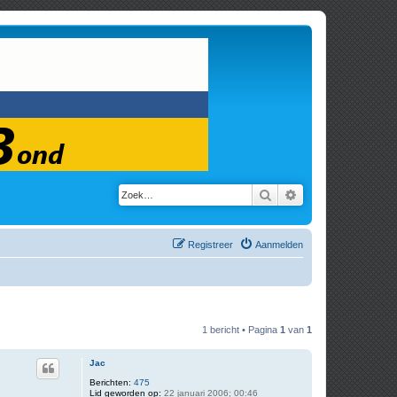
Zoek
Uitgebreid zoeken
Registreer
Aanmelden
1 bericht • Pagina
1
van
1
Jac
Berichten:
475
Lid geworden op:
22 januari 2006; 00:46