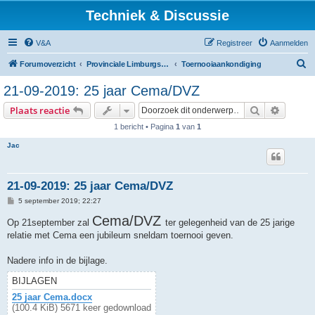
Techniek & Discussie
V&A
Registreer
Aanmelden
Z
Forumoverzicht
Provinciale Limburgse Dambond
Toernooiaankondiging
o
21-09-2019: 25 jaar Cema/DVZ
e
Zoek
Uitgebr
Plaats reactie
k
1 bericht • Pagina
1
van
1
Jac
21-09-2019: 25 jaar Cema/DVZ
B
5 september 2019; 22:27
e
r
Cema/DVZ
Op 21september zal
ter gelegenheid van de 25 jarige
i
relatie met Cema een jubileum sneldam toernooi geven.
c
h
t
Nadere info in de bijlage.
BIJLAGEN
25 jaar Cema.docx
(100.4 KiB) 5671 keer gedownload