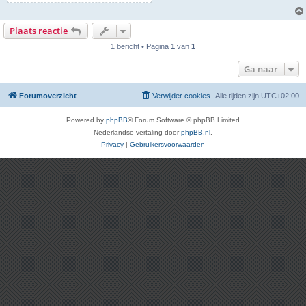
Plaats reactie
1 bericht • Pagina
1
van
1
Ga naar
Forumoverzicht
Verwijder cookies
Alle tijden zijn
UTC+02:00
Powered by
phpBB
® Forum Software © phpBB Limited
Nederlandse vertaling door
phpBB.nl
.
Privacy
|
Gebruikersvoorwaarden