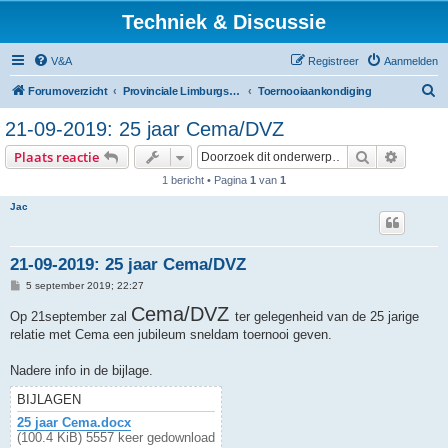
Techniek & Discussie
V&A
Registreer
Aanmelden
Z
Forumoverzicht
Provinciale Limburgse Dambond
Toernooiaankondiging
o
21-09-2019: 25 jaar Cema/DVZ
e
Zoek
Uitgebr
Plaats reactie
k
1 bericht • Pagina
1
van
1
Jac
21-09-2019: 25 jaar Cema/DVZ
B
5 september 2019; 22:27
e
r
Cema/DVZ
Op 21september zal
ter gelegenheid van de 25 jarige
i
relatie met Cema een jubileum sneldam toernooi geven.
c
h
t
Nadere info in de bijlage.
BIJLAGEN
25 jaar Cema.docx
(100.4 KiB) 5557 keer gedownload