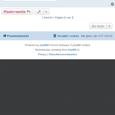
Plaats reactie
1 bericht • Pagina
1
van
1
Ga naar
Forumoverzicht
Verwijder cookies
Alle tijden zijn
UTC+02:00
Powered by
phpBB
® Forum Software © phpBB Limited
Nederlandse vertaling door
phpBB.nl
.
Privacy
|
Gebruikersvoorwaarden