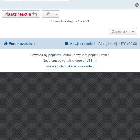
Plaats reactie
1 bericht • Pagina
1
van
1
Ga naar
Forumoverzicht
Verwijder cookies
Alle tijden zijn
UTC+02:00
Powered by
phpBB
® Forum Software © phpBB Limited
Nederlandse vertaling door
phpBB.nl
.
Privacy
|
Gebruikersvoorwaarden