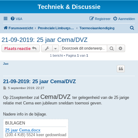
Techniek & Discussie
V&A
Registreer
Aanmelden
Z
Forumoverzicht
Provinciale Limburgse Dambond
Toernooiaankondiging
o
21-09-2019: 25 jaar Cema/DVZ
e
Zoek
Uitgebr
Plaats reactie
k
1 bericht • Pagina
1
van
1
Jac
21-09-2019: 25 jaar Cema/DVZ
B
5 september 2019; 22:27
e
r
Cema/DVZ
Op 21september zal
ter gelegenheid van de 25 jarige
i
relatie met Cema een jubileum sneldam toernooi geven.
c
h
t
Nadere info in de bijlage.
BIJLAGEN
25 jaar Cema.docx
(100.4 KiB) 5524 keer gedownload