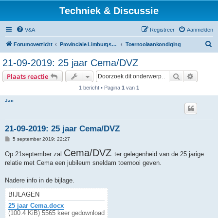
Techniek & Discussie
V&A
Registreer
Aanmelden
Z
Forumoverzicht
Provinciale Limburgse Dambond
Toernooiaankondiging
o
21-09-2019: 25 jaar Cema/DVZ
e
Zoek
Uitgebr
Plaats reactie
k
1 bericht • Pagina
1
van
1
Jac
21-09-2019: 25 jaar Cema/DVZ
B
5 september 2019; 22:27
e
r
Cema/DVZ
Op 21september zal
ter gelegenheid van de 25 jarige
i
relatie met Cema een jubileum sneldam toernooi geven.
c
h
t
Nadere info in de bijlage.
BIJLAGEN
25 jaar Cema.docx
(100.4 KiB) 5565 keer gedownload