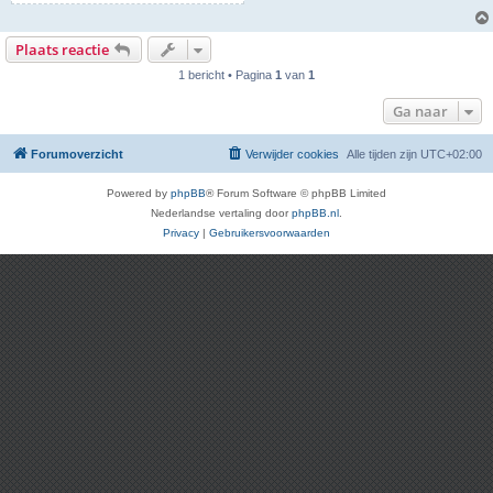
Plaats reactie
1 bericht • Pagina
1
van
1
Ga naar
Forumoverzicht
Verwijder cookies
Alle tijden zijn
UTC+02:00
Powered by
phpBB
® Forum Software © phpBB Limited
Nederlandse vertaling door
phpBB.nl
.
Privacy
|
Gebruikersvoorwaarden