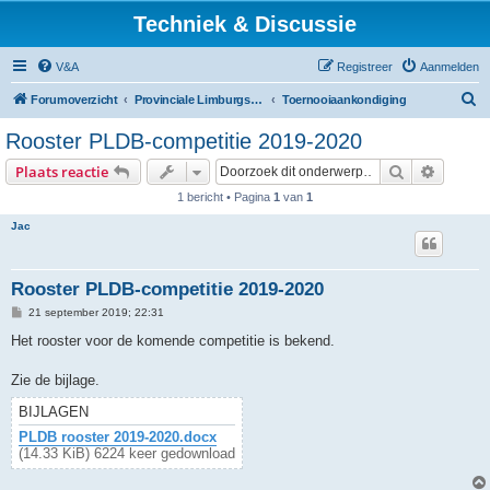
Techniek & Discussie
V&A
Registreer
Aanmelden
Z
Forumoverzicht
Provinciale Limburgse Dambond
Toernooiaankondiging
o
Rooster PLDB-competitie 2019-2020
e
Zoek
Uitgebr
Plaats reactie
k
1 bericht • Pagina
1
van
1
Jac
Rooster PLDB-competitie 2019-2020
B
21 september 2019; 22:31
e
r
Het rooster voor de komende competitie is bekend.
i
c
h
Zie de bijlage.
t
BIJLAGEN
PLDB rooster 2019-2020.docx
(14.33 KiB) 6224 keer gedownload