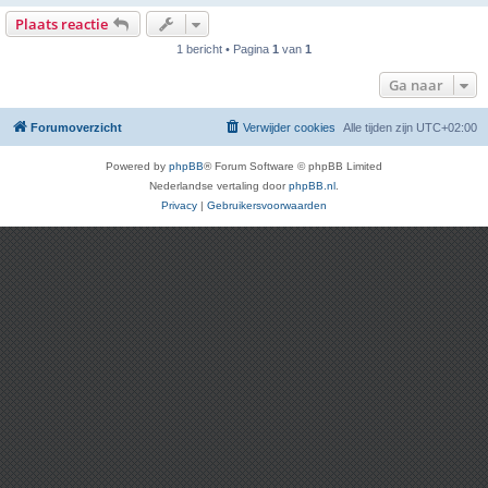
Plaats reactie
1 bericht • Pagina
1
van
1
Ga naar
Forumoverzicht
Verwijder cookies
Alle tijden zijn
UTC+02:00
Powered by
phpBB
® Forum Software © phpBB Limited
Nederlandse vertaling door
phpBB.nl
.
Privacy
|
Gebruikersvoorwaarden