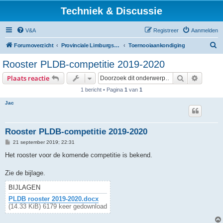
Techniek & Discussie
V&A
Registreer
Aanmelden
Z
Forumoverzicht
Provinciale Limburgse Dambond
Toernooiaankondiging
o
Rooster PLDB-competitie 2019-2020
e
Zoek
Uitgebr
Plaats reactie
k
1 bericht • Pagina
1
van
1
Jac
Rooster PLDB-competitie 2019-2020
B
21 september 2019; 22:31
e
r
Het rooster voor de komende competitie is bekend.
i
c
h
Zie de bijlage.
t
BIJLAGEN
PLDB rooster 2019-2020.docx
(14.33 KiB) 6179 keer gedownload