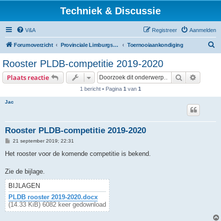
Techniek & Discussie
V&A
Registreer
Aanmelden
Z
Forumoverzicht
Provinciale Limburgse Dambond
Toernooiaankondiging
o
Rooster PLDB-competitie 2019-2020
e
Zoek
Uitgebr
Plaats reactie
k
1 bericht • Pagina
1
van
1
Jac
Rooster PLDB-competitie 2019-2020
B
21 september 2019; 22:31
e
r
Het rooster voor de komende competitie is bekend.
i
c
h
Zie de bijlage.
t
BIJLAGEN
PLDB rooster 2019-2020.docx
(14.33 KiB) 6082 keer gedownload