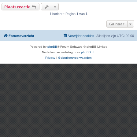
Plaats reactie
1 bericht • Pagina
1
van
1
Ga naar
Forumoverzicht
Verwijder cookies
Alle tijden zijn
UTC+02:00
Powered by
phpBB
® Forum Software © phpBB Limited
Nederlandse vertaling door
phpBB.nl
.
Privacy
|
Gebruikersvoorwaarden