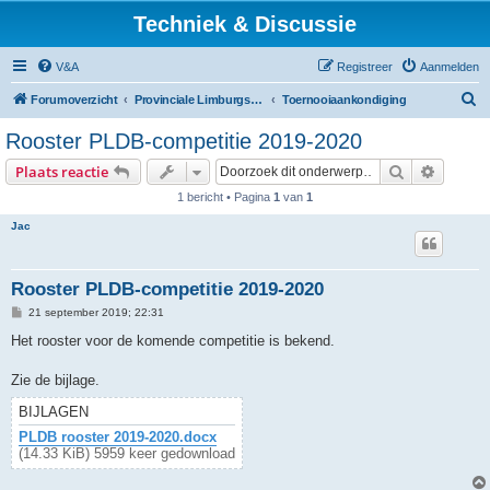
Techniek & Discussie
V&A
Registreer
Aanmelden
Z
Forumoverzicht
Provinciale Limburgse Dambond
Toernooiaankondiging
o
Rooster PLDB-competitie 2019-2020
e
Zoek
Uitgebr
Plaats reactie
k
1 bericht • Pagina
1
van
1
Jac
Rooster PLDB-competitie 2019-2020
B
21 september 2019; 22:31
e
r
Het rooster voor de komende competitie is bekend.
i
c
h
Zie de bijlage.
t
BIJLAGEN
PLDB rooster 2019-2020.docx
(14.33 KiB) 5959 keer gedownload