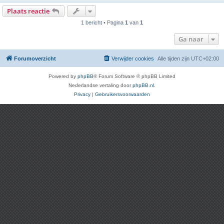
Plaats reactie
1 bericht • Pagina
1
van
1
Ga naar
Forumoverzicht
Verwijder cookies
Alle tijden zijn
UTC+02:00
Powered by
phpBB
® Forum Software © phpBB Limited
Nederlandse vertaling door
phpBB.nl
.
Privacy
|
Gebruikersvoorwaarden