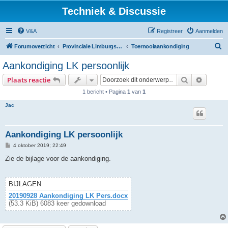
Techniek & Discussie
V&A
Registreer
Aanmelden
Z
Forumoverzicht
Provinciale Limburgse Dambond
Toernooiaankondiging
o
Aankondiging LK persoonlijk
e
Zoek
Uitgebr
Plaats reactie
k
1 bericht • Pagina
1
van
1
Jac
Aankondiging LK persoonlijk
B
4 oktober 2019; 22:49
e
r
Zie de bijlage voor de aankondiging.
i
c
h
t
BIJLAGEN
20190928 Aankondiging LK Pers.docx
(53.3 KiB) 6083 keer gedownload