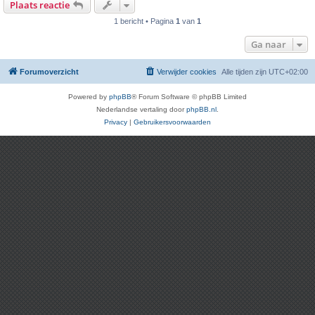
Plaats reactie
1 bericht • Pagina
1
van
1
Ga naar
Forumoverzicht
Verwijder cookies
Alle tijden zijn
UTC+02:00
Powered by
phpBB
® Forum Software © phpBB Limited
Nederlandse vertaling door
phpBB.nl
.
Privacy
|
Gebruikersvoorwaarden